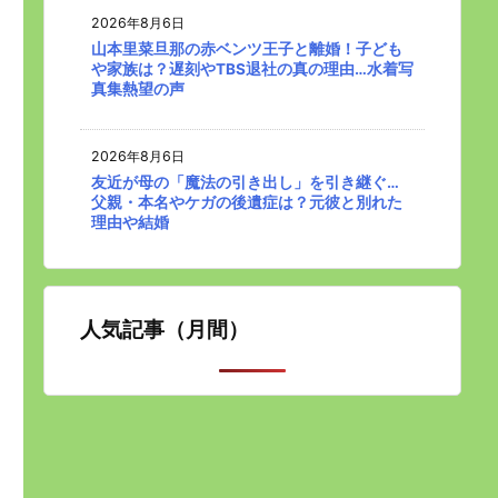
2026年8月6日
山本里菜旦那の赤ベンツ王子と離婚！子ども
や家族は？遅刻やTBS退社の真の理由…水着写
真集熱望の声
2026年8月6日
友近が母の「魔法の引き出し」を引き継ぐ…
父親・本名やケガの後遺症は？元彼と別れた
理由や結婚
人気記事（月間）