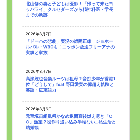
北山修の妻と子どもは医師！「帰って来たヨ
ッパライ」クルセダーズから精神科医・学長
までの軌跡
2026年8月7日
「ドーハの悲劇」実況の師岡正雄 ジョホー
ルバル・WBCも！ニッポン放送フリーアナの
実績と家族
2026年8月7日
高瀬統也音楽ルーツは祖母？音痴少年が香港1
位「どうして」feat.野田愛実の億超え軌跡と
英語・広東語力
2026年8月6日
元宝塚宙組凰稀かなめ退団直後燃え尽き「○
○」熱望？役作り追い込み半端ない…私生活と
結婚観