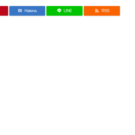

B!
Hatena
LINE
RSS