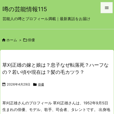

噂の芸能情報115

芸能人の噂とプロフィール満載｜最新裏話をお届け
メニュ

サイド


ホーム
>
俳優

前へ

次へ
草刈正雄の嫁と娘は？息子なぜ転落死？ハーフな

の？若い頃や現在は？髪の毛カツラ？
検索

2026年4月29日

俳優
草刈正雄さんのプロフィール
草刈正雄さんは、1952年9月5日
生まれの俳優、モデル、歌手、司会者、タレントです。
出身地