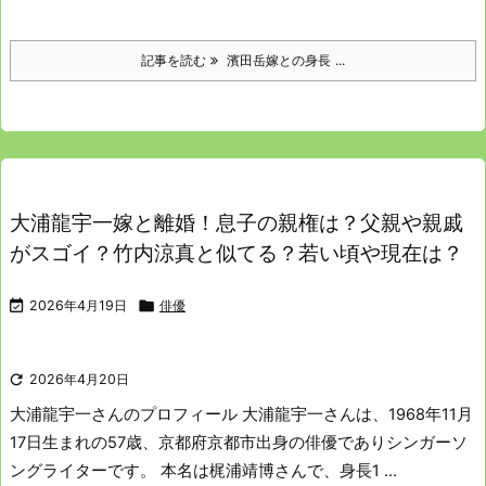
記事を読む
濱田岳嫁との身長 ...
大浦龍宇一嫁と離婚！息子の親権は？父親や親戚
がスゴイ？竹内涼真と似てる？若い頃や現在は？

2026年4月19日

俳優

2026年4月20日
大浦龍宇一さんのプロフィール
大浦龍宇一さんは、1968年11月
17日生まれの57歳、京都府京都市出身の俳優でありシンガーソ
ングライターです。
本名は梶浦靖博さんで、身長1 ...