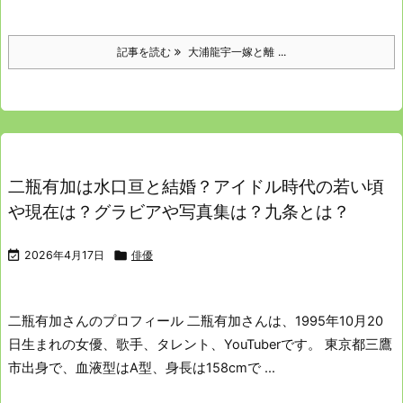
記事を読む
大浦龍宇一嫁と離 ...
二瓶有加は水口亘と結婚？アイドル時代の若い頃
や現在は？グラビアや写真集は？九条とは？

2026年4月17日

俳優
二瓶有加さんのプロフィール
二瓶有加さんは、1995年10月20
日生まれの女優、歌手、タレント、YouTuberです。
東京都三鷹
市出身で、血液型はA型、身長は158cmで ...