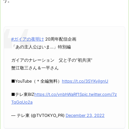
う。
#ガイアの夜明け
20周年配信企画
「あの主人公はいま…」特別編
ガイアのナレーション 父と子の“初共演”
蟹江敬三さん＆一平さん
■YouTube（＊全編無料）
https://t.co/3SYKyiIgnU
■テレ東BIZ
https://t.co/vnbhWaRf1S
pic.twitter.com/7z
TqGqUo2a
— テレ東 (@TVTOKYO_PR)
December 23, 2022