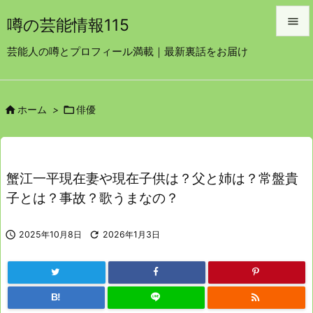

噂の芸能情報115

芸能人の噂とプロフィール満載｜最新裏話をお届け
メニュ

サイド


ホーム
>
俳優

前へ

次へ
蟹江一平現在妻や現在子供は？父と姉は？常盤貴

子とは？事故？歌うまなの？
検索

2025年10月8日

2026年1月3日

B!