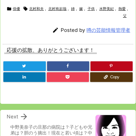

俳優

北村和夫
,
北村有起哉
,
姉
,
嫁
,
子供
,
水野美紀
,
熱愛
,
父

Posted by
噂の芸能情報管理者
応援の拡散、ありがとうございます！
Copy

Next
中野美奈子の旦那の病院は？子どもや兄
弟は？胆のう摘出！現在と若い頃は？中