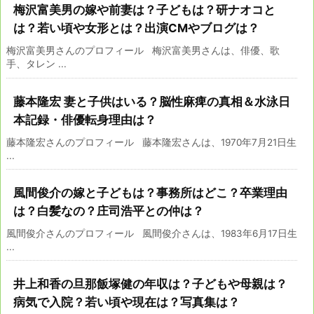
梅沢富美男の嫁や前妻は？子どもは？研ナオコと
は？若い頃や女形とは？出演CMやブログは？
梅沢富美男さんのプロフィール 梅沢富美男さんは、俳優、歌
手、タレン ...
藤本隆宏 妻と子供はいる？脳性麻痺の真相＆水泳日
本記録・俳優転身理由は？
藤本隆宏さんのプロフィール 藤本隆宏さんは、1970年7月21日生
...
風間俊介の嫁と子どもは？事務所はどこ？卒業理由
は？白髪なの？庄司浩平との仲は？
風間俊介さんのプロフィール 風間俊介さんは、1983年6月17日生
...
井上和香の旦那飯塚健の年収は？子どもや母親は？
病気で入院？若い頃や現在は？写真集は？