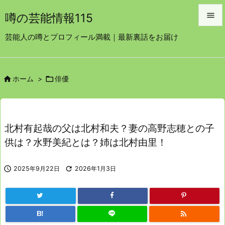

噂の芸能情報115

芸能人の噂とプロフィール満載｜最新裏話をお届け
メニュ

サイド


ホーム
>
俳優

前へ

次へ
北村有起哉の父は北村和夫？妻の高野志穂との子

供は？水野美紀とは？姉は北村由里！
検索

2025年9月22日

2026年1月3日

B!