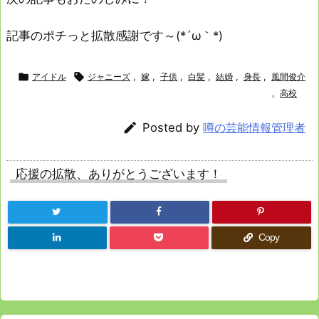
記事のポチっと拡散感謝です～(*´ω｀*)

アイドル

ジャニーズ
,
嫁
,
子供
,
白髪
,
結婚
,
身長
,
風間俊介
,
高校

Posted by
噂の芸能情報管理者
応援の拡散、ありがとうございます！
Copy