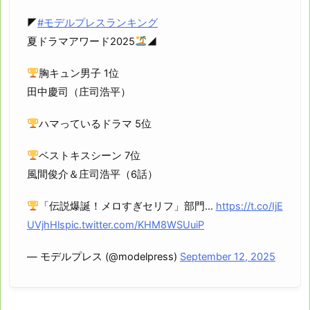
◤
#モデルプレスランキング
夏ドラマアワード2025
◢
胸キュン男子 1位
田中慶司（庄司浩平）
ハマっているドラマ 5位
ベストキスシーン 7位
風間俊介＆庄司浩平（6話）
「伝説爆誕！メロすぎセリフ」部門…
https://t.co/IjE
UVjhHls
pic.twitter.com/KHM8WSUuiP
— モデルプレス (@modelpress)
September 12, 2025