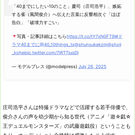
「40までにしたい10のこと」慶司（庄司浩平）、嫉妬
する雀（風間俊介）へ伝えた言葉に反響相次ぐ「ほぼ
告白」「破壊力すごい」
写真・記事詳細はこちら
https://t.co/tY7xN0FT9l
#ド
ラマ40までに
@40_10things_tx
@shunsukekzm
@shoji
_kohei
pic.twitter.com/7IRTTluqDl
— モデルプレス (@modelpress)
July 26, 2025
庄司浩平さんは特撮ドラマなどで活躍する若手俳優で、
俊介さんの声を幼少期から知る世代（アニメ「遊☆戯☆
王デュエルモンスターズ」の武藤遊戯役）ということも