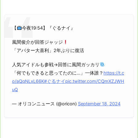
【
今夜19:54】『ぐるナイ』
風間俊介が回答ジャッジ
「アバター大喜利」2年ぶりに復活
人気アイドルも参戦→回答に風間ガッカリ
「何でもできると思ってたのに…」一体誰？
https://t.c
o/aQqNLxL66K
#ぐるナイ
pic.twitter.com/CQmXZJWH
uQ
— オリコンニュース (@oricon)
September 18, 2024