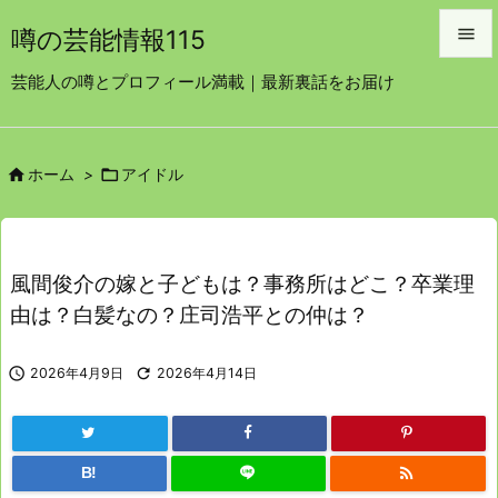

噂の芸能情報115

芸能人の噂とプロフィール満載｜最新裏話をお届け
メニュ

サイド


ホーム
>
アイドル

前へ

次へ
風間俊介の嫁と子どもは？事務所はどこ？卒業理

由は？白髪なの？庄司浩平との仲は？
検索

2026年4月9日

2026年4月14日

B!