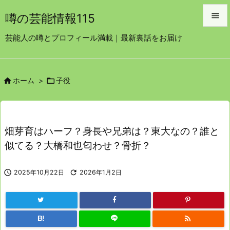

噂の芸能情報115

芸能人の噂とプロフィール満載｜最新裏話をお届け
メニュ

サイド


ホーム
>
子役

前へ

次へ
畑芽育はハーフ？身長や兄弟は？東大なの？誰と

似てる？大橋和也匂わせ？骨折？
検索

2025年10月22日

2026年1月2日

B!