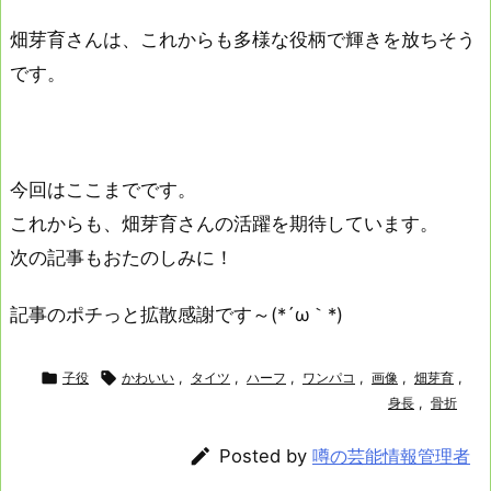
畑芽育さんは、これからも多様な役柄で輝きを放ちそう
です。
今回はここまでです。
これからも、畑芽育さんの活躍を期待しています。
次の記事もおたのしみに！
記事のポチっと拡散感謝です～(*´ω｀*)

子役

かわいい
,
タイツ
,
ハーフ
,
ワンパコ
,
画像
,
畑芽育
,
身長
,
骨折

Posted by
噂の芸能情報管理者