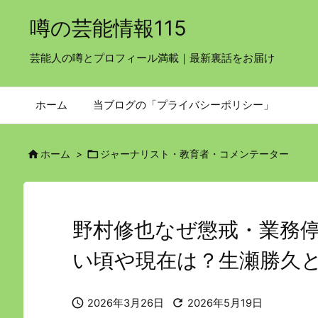
噂の芸能情報115
芸能人の噂とプロフィール満載｜最新裏話をお届け
ホーム
当ブログの「プライバシーポリシー」


ホーム
>
ジャーナリスト・教育者・コメンテーター
野村修也なぜ懲戒・業務
い頃や現在は？生瀬勝久


2026年3月26日
2026年5月19日