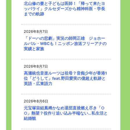
北山修の妻と子どもは医師！「帰って来たヨ
ッパライ」クルセダーズから精神科医・学長
までの軌跡
2026年8月7日
「ドーハの悲劇」実況の師岡正雄 ジョホー
ルバル・WBCも！ニッポン放送フリーアナの
実績と家族
2026年8月7日
高瀬統也音楽ルーツは祖母？音痴少年が香港1
位「どうして」feat.野田愛実の億超え軌跡と
英語・広東語力
2026年8月6日
元宝塚宙組凰稀かなめ退団直後燃え尽き「○
○」熱望？役作り追い込み半端ない…私生活と
結婚観