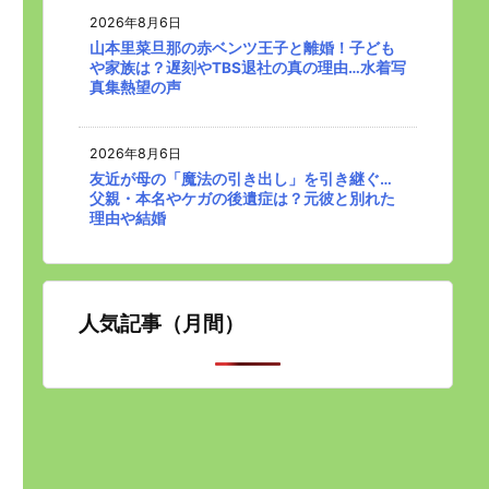
2026年8月6日
山本里菜旦那の赤ベンツ王子と離婚！子ども
や家族は？遅刻やTBS退社の真の理由…水着写
真集熱望の声
2026年8月6日
友近が母の「魔法の引き出し」を引き継ぐ…
父親・本名やケガの後遺症は？元彼と別れた
理由や結婚
人気記事（月間）