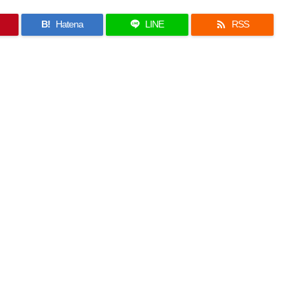

B!
Hatena
LINE
RSS