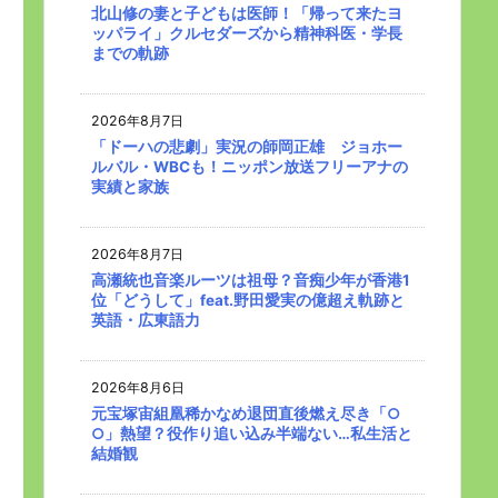
北山修の妻と子どもは医師！「帰って来たヨ
ッパライ」クルセダーズから精神科医・学長
までの軌跡
2026年8月7日
「ドーハの悲劇」実況の師岡正雄 ジョホー
ルバル・WBCも！ニッポン放送フリーアナの
実績と家族
2026年8月7日
高瀬統也音楽ルーツは祖母？音痴少年が香港1
位「どうして」feat.野田愛実の億超え軌跡と
英語・広東語力
2026年8月6日
元宝塚宙組凰稀かなめ退団直後燃え尽き「○
○」熱望？役作り追い込み半端ない…私生活と
結婚観