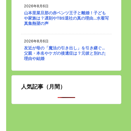
2026年8月6日
山本里菜旦那の赤ベンツ王子と離婚！子ども
や家族は？遅刻やTBS退社の真の理由…水着写
真集熱望の声
2026年8月6日
友近が母の「魔法の引き出し」を引き継ぐ…
父親・本名やケガの後遺症は？元彼と別れた
理由や結婚
人気記事（月間）