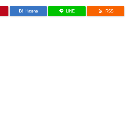

B!
Hatena
LINE
RSS