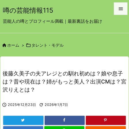

噂の芸能情報115

芸能人の噂とプロフィール満載｜最新裏話をお届け
メニュ

サイド


ホーム
>
タレント・モデル

前へ

次へ
後藤久美子の夫アレジとの馴れ初めは？娘や息子

は？昔や現在は？姉がもっと美人？出演CMは？宮
検索
沢りえとは？

2025年12月23日

2026年1月7日