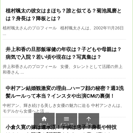
植村颯太の彼女はまほち？誰と似てる？菊池風磨と
は？身長は？降板とは？
植村颯太さんのプロフィール 植村颯太さんは、2002年11月26日
...
井上和香の旦那飯塚健の年収は？子どもや母親は？
病気で入院？若い頃や現在は？写真集は？
井上和香さんのプロフィール 女優、タレントとして活躍の井上
和香さん ...
中村アン結婚観激変の理由…ハーフ顔の秘密？週3洗
髪ルールって本当？インスタや出演CMの裏側！
中村アン、輝き続ける美しき女優の魅力に迫る 中村アンさんは、
モデルから女優へと活 ...



メニュー
上へ
ホーム
小倉久寛の嫁は速水渓！子供は息子？身長や特技