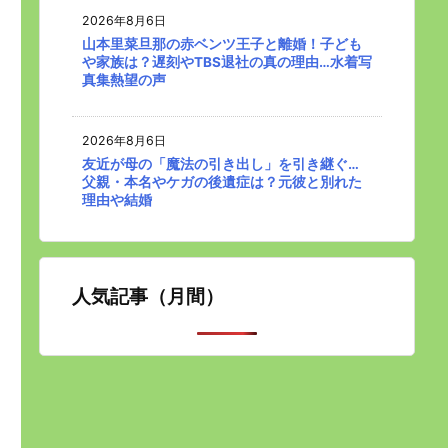
2026年8月6日
山本里菜旦那の赤ベンツ王子と離婚！子ども
や家族は？遅刻やTBS退社の真の理由…水着写
真集熱望の声
2026年8月6日
友近が母の「魔法の引き出し」を引き継ぐ…
父親・本名やケガの後遺症は？元彼と別れた
理由や結婚
人気記事（月間）