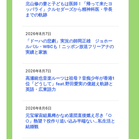
北山修の妻と子どもは医師！「帰って来たヨ
ッパライ」クルセダーズから精神科医・学長
までの軌跡
2026年8月7日
「ドーハの悲劇」実況の師岡正雄 ジョホー
ルバル・WBCも！ニッポン放送フリーアナの
実績と家族
2026年8月7日
高瀬統也音楽ルーツは祖母？音痴少年が香港1
位「どうして」feat.野田愛実の億超え軌跡と
英語・広東語力
2026年8月6日
元宝塚宙組凰稀かなめ退団直後燃え尽き「○
○」熱望？役作り追い込み半端ない…私生活と
結婚観