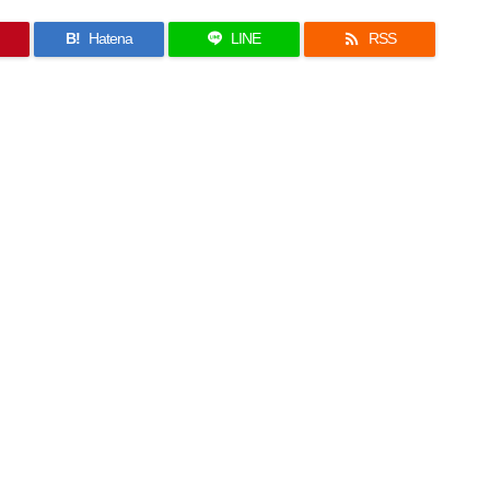

B!
Hatena
LINE
RSS