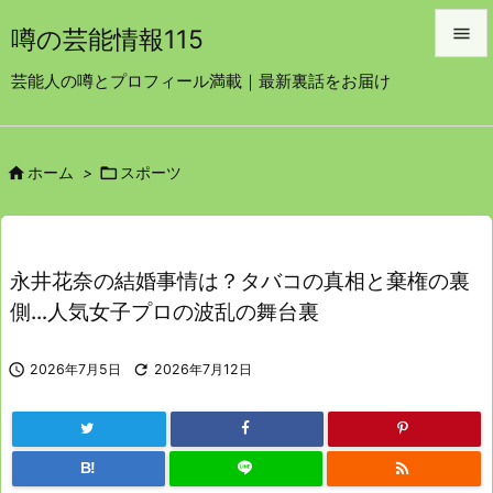

噂の芸能情報115

芸能人の噂とプロフィール満載｜最新裏話をお届け
メニュ

サイド


ホーム
>
スポーツ

前へ

次へ
永井花奈の結婚事情は？タバコの真相と棄権の裏

側…人気女子プロの波乱の舞台裏
検索

2026年7月5日

2026年7月12日

B!