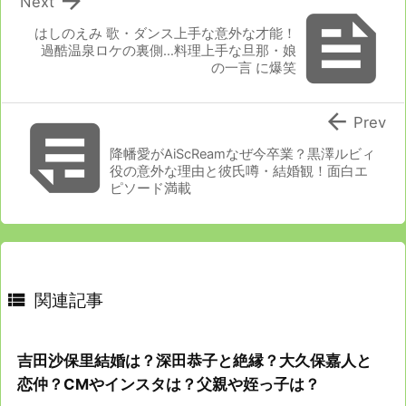

Next

はしのえみ 歌・ダンス上手な意外な才能！
過酷温泉ロケの裏側…料理上手な旦那・娘
の一言 に爆笑


Prev
降幡愛がAiScReamなぜ今卒業？黒澤ルビィ
役の意外な理由と彼氏噂・結婚観！面白エ
ピソード満載

関連記事
吉田沙保里結婚は？深田恭子と絶縁？大久保嘉人と
恋仲？CMやインスタは？父親や姪っ子は？