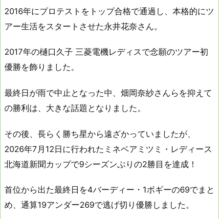
2016年にプロテストをトップ合格で通過し、本格的にツ
アー生活をスタートさせた永井花奈さん。
2017年の
樋口久子 三菱電機レディス
で念願のツアー初
優勝を飾りました。
最終日が雨で中止となった中、畑岡奈紗さんらを抑えて
の勝利は、大きな話題となりました。
その後、長らく勝ち星から遠ざかっていましたが、
2026年7月12日に行われたミネベアミツミ・レディース
北海道新聞カップで9シーズンぶりの2勝目を達成
！
首位から出た最終日を4バーディー・1ボギーの69でまと
め、
通算19アンダー269で逃げ切り優勝
しました。