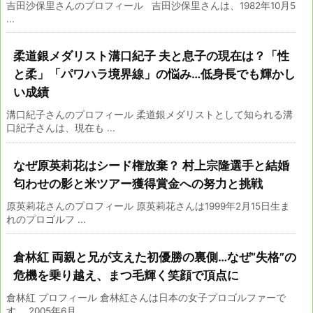
吉田沙保里さんのプロフィール 吉田沙保里さんは、1982年10月5
...
柔道銀メダリスト溝口紀子 夫と息子の現在は？「性
と柔」「パワハラ境界線」の悩み…低身長でも輝かし
い成績
溝口紀子さんのプロフィール 柔道銀メダリストとして知られる溝
口紀子さんは、現在も ...
なぜ原英莉花はシード権放棄？ 村上宗隆選手と結婚
匂わせの影と米ツアー獲得賞金への努力と挑戦
原英莉花さんのプロフィール 原英莉花さんは1999年2月15日生ま
れのプロゴルフ ...
倉林紅 両親と兄が支えた初優勝の裏側…なぜ“失格”の
危機を乗り越え、まつ毛輝く笑顔で頂点に
倉林紅 プロフィール 倉林紅さんは日本の女子プロゴルファーで
す。 2005年6月 ...