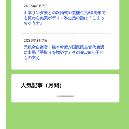
2026年8月7日
山本リンダ夫との銀婚式や芸能生活60周年で
も変わらぬ美ボディ～私生活の話は「こまっ
ちゃうナ」
2026年8月7日
元航空自衛官・橋本幹彦が国民民主党代表選
に出馬「手取りを増やす」その先…嫁と子ど
もの支え
人気記事（月間）