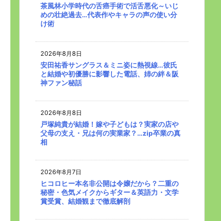
茶風林小学時代の舌癌手術で活舌悪化～いじ
めの壮絶過去…代表作やキャラの声の使い分
け術
2026年8月8日
安田祐香サングラス＆ミニ姿に熱視線…彼氏
と結婚や初優勝に影響した電話、姉の絆＆阪
神ファン秘話
2026年8月8日
戸塚純貴が結婚！嫁や子どもは？実家の店や
父母の支え・兄は何の実業家？…zip卒業の真
相
2026年8月7日
ヒコロヒー本名非公開は令嬢だから？二重の
秘密・色気メイクからギター＆英語力・文学
賞受賞、結婚観まで徹底解剖