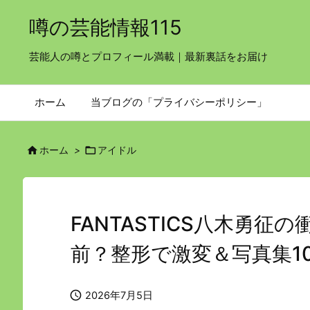
噂の芸能情報115
芸能人の噂とプロフィール満載｜最新裏話をお届け
ホーム
当ブログの「プライバシーポリシー」


ホーム
>
アイドル
FANTASTICS八木勇
前？整形で激変＆写真集1

2026年7月5日