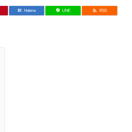

B!
Hatena
LINE
RSS