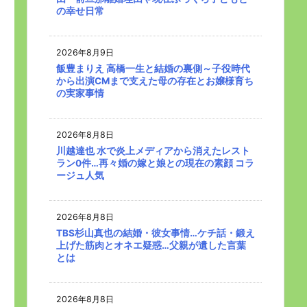
の幸せ日常
2026年8月9日
飯豊まりえ 高橋一生と結婚の裏側～子役時代
から出演CMまで支えた母の存在とお嬢様育ち
の実家事情
2026年8月8日
川越達也 水で炎上メディアから消えたレスト
ラン0件…再々婚の嫁と娘との現在の素顔 コラ
ージュ人気
2026年8月8日
TBS杉山真也の結婚・彼女事情…ケチ話・鍛え
上げた筋肉とオネエ疑惑…父親が遺した言葉
とは
2026年8月8日