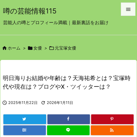

噂の芸能情報115

芸能人の噂とプロフィール満載｜最新裏話をお届け
メニュ

サイド



ホーム
>
女優
>
元宝塚女優

前へ

次へ
明日海りお結婚や年齢は？天海祐希とは？宝塚時

代や現在は？ブログやX・ツイッターは？
検索

2025年11月22日

2026年1月11日

B!