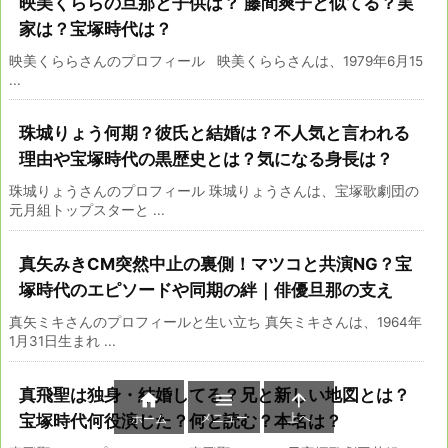
映美くららの旦那と子供は？ 藤間爽子と似てる？実
家は？宝塚時代は？
映美くららさんのプロフィール 映美くららさんは、1979年6月15
...
珠城りょう何期？彼氏と結婚は？不人気と言われる
理由や宝塚時代の黒歴史とは？気になる身長は？
珠城りょうさんのプロフィール 珠城りょうさんは、宝塚歌劇団の
元月組トップスターと ...
真矢みきCM突然中止の裏側！マツコと共演NG？宝
塚時代のエピソードや同期の絆｜俳優旦那の支え
真矢ミキさんのプロフィールと生い立ち 真矢ミキさんは、1964年
1月31日生まれ ...
真飛聖は独身・結婚してる？兄と新しい地図とは？



メニュー
上へ
宝塚時代何役演じた？何と読む？本名は？
ホーム