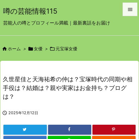

噂の芸能情報115

芸能人の噂とプロフィール満載｜最新裏話をお届け
メニュ

サイド



ホーム
>
女優
>
元宝塚女優

前へ

次へ
久世星佳と天海祐希の仲は？宝塚時代の同期や相

手役は？結婚は？親や実家はお金持ち？ブログ
検索
は？

2025年12月12日