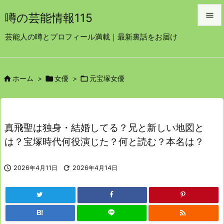

噂の芸能情報115

芸能人の噂とプロフィール満載｜最新裏話をお届け
メニュ

サイド



ホーム
>
女優
>
元宝塚女優

前へ

次へ
真飛聖は独身・結婚してる？兄と新しい地図と

は？宝塚時代何役演じた？何と読む？本名は？
検索

2026年4月11日

2026年4月14日

B!