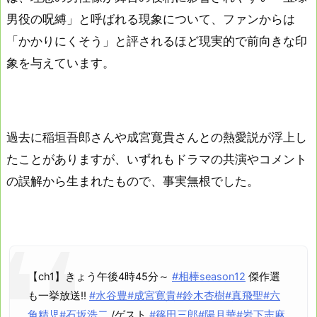
男役の呪縛」と呼ばれる現象について、ファンからは
「かかりにくそう」と評されるほど現実的で前向きな印
象を与えています。
過去に稲垣吾郎さんや成宮寛貴さんとの熱愛説が浮上し
たことがありますが、いずれもドラマの共演やコメント
の誤解から生まれたもので、事実無根でした。
【ch1】きょう午後4時45分～
#相棒season12
傑作選
も一挙放送!!
#水谷豊
#成宮寛貴
#鈴木杏樹
#真飛聖
#六
角精児
#石坂浩二
/ゲスト
#篠田三郎
#陽月華
#岩下志麻