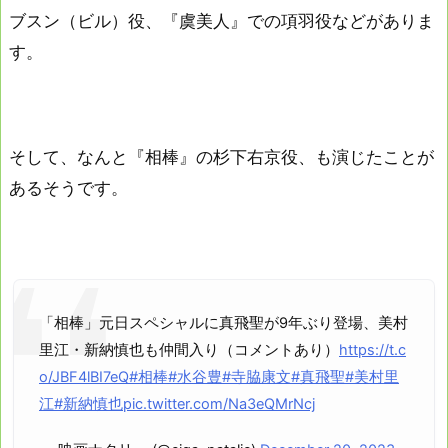
ブスン（ビル）役、『虞美人』での項羽役などがありま
す。
そして、なんと『相棒』の杉下右京役、も演じたことが
あるそうです。
「相棒」元日スペシャルに真飛聖が9年ぶり登場、美村
里江・新納慎也も仲間入り（コメントあり）
https://t.c
o/JBF4lBI7eQ
#相棒
#水谷豊
#寺脇康文
#真飛聖
#美村里
江
#新納慎也
pic.twitter.com/Na3eQMrNcj