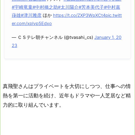
#宇崎竜童
#中村橋之助
#太川陽介
#芳本美代子
#中村嘉
葎雄
#津川雅彦
ほか
https://t.co/ZXP3WpXCt4
pic.twitt
er.com/xpIvp5Edxo
— ＣＳテレ朝チャンネル (@tvasahi_cs)
January 1, 20
23
真飛聖さんはプライベートを大切にしつつ、仕事への情
熱を第一に活動を続け、近年もドラマや一人芝居など精
力的に取り組んでいます。