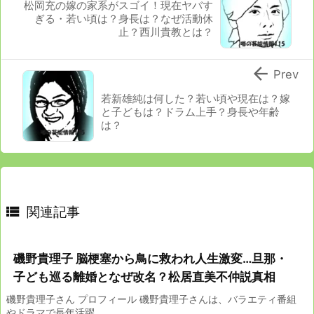
松岡充の嫁の家系がスゴイ！現在ヤバす
ぎる・若い頃は？身長は？なぜ活動休
止？西川貴教とは？

Prev
若新雄純は何した？若い頃や現在は？嫁
と子どもは？ドラム上手？身長や年齢
は？

関連記事
磯野貴理子 脳梗塞から鳥に救われ人生激変…旦那・
子ども巡る離婚となぜ改名？松居直美不仲説真相
磯野貴理子さん プロフィール 磯野貴理子さんは、バラエティ番組
やドラマで長年活躍 ...