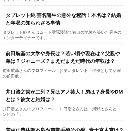
タブレット純 芸名誕生の意外な秘話！本名は？結婚
と年収の知られざる事情
タブレット純さんはムード歌謡漫談で独自の地位を築いた異色の
エンターテイナーです。 ...
前田航基の大学や身長は？若い頃や現在は？父親や
弟は？ジャニーズ？まえだまえだ時代の年収は？
前田航基さんのプロフィール お笑いタレント、俳優として活躍
の前田航 ...
井口浩之歯が二列？兄はアノ芸人！弟は？身長やDM
とは？彼女と結婚は？
井口浩之さんのプロフィール 井口浩之さんは、河野太さんとコ
ンビの「 ...
若林正恭体調不良や声帯手術その後…青天直木賞は？