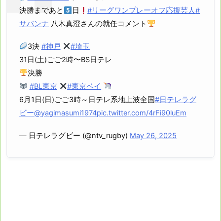
決勝まであと
日
#リーグワンプレーオフ応援芸人
#
サバンナ
八木真澄さんの就任コメント
3決
#神戸
#埼玉
31日(土)ごご2時〜BS日テレ
決勝
#BL東京
#東京ベイ
6月1日(日)ごご3時～日テレ系地上波全国
#日テレラグ
ビー
@yagimasumi1974
pic.twitter.com/4rFi90luEm
— 日テレラグビー (@ntv_rugby)
May 26, 2025