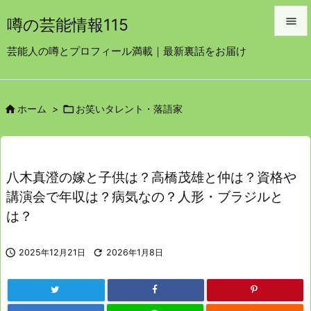

噂の芸能情報115

芸能人の噂とプロフィール満載｜最新裏話をお届け
メニュ

サイド


ホーム
>
お笑いタレント・落語家

前へ

次へ
八木真澄の嫁と子供は？高橋茂雄と仲は？資格や

講演会で年収は？病気なの？人形・ブラジルと
検索
は？

2025年12月21日

2026年1月8日