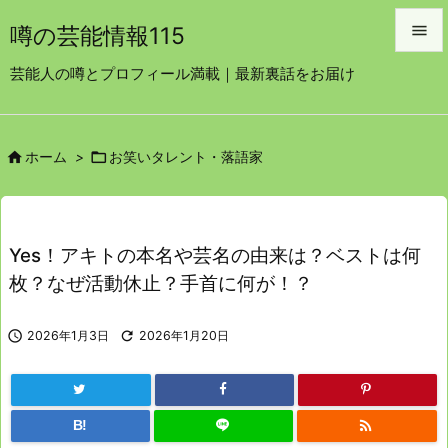

噂の芸能情報115

芸能人の噂とプロフィール満載｜最新裏話をお届け
メニュ

サイド


ホーム
>
お笑いタレント・落語家

前へ

次へ
Yes！アキトの本名や芸名の由来は？ベストは何

枚？なぜ活動休止？手首に何が！？
検索

2026年1月3日

2026年1月20日

B!