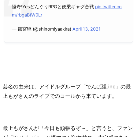
怪奇!YesどんぐりRPGと便乗ギャグ合戦
pic.twitter.co
m/rbgaBtW0Lr
— 篠宮暁 (@shinomiyaakira)
April 13, 2021
芸名の由来は、アイドルグループ「でんぱ組.inc」の最
上もがさんのライブでのコールから来ています。
最上もがさんが「今日も頑張るぞ～」と言うと、ファン