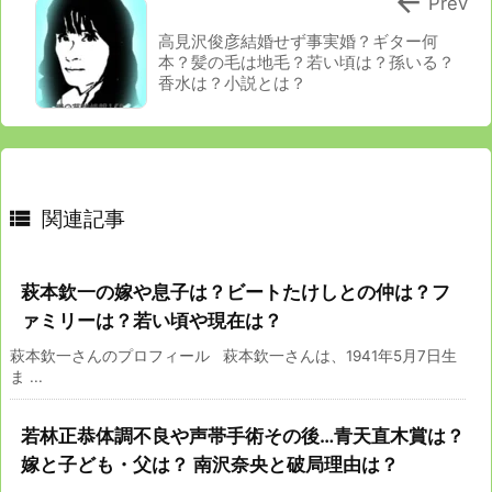

Prev
高見沢俊彦結婚せず事実婚？ギター何
本？髪の毛は地毛？若い頃は？孫いる？
香水は？小説とは？

関連記事
萩本欽一の嫁や息子は？ビートたけしとの仲は？フ
ァミリーは？若い頃や現在は？
萩本欽一さんのプロフィール 萩本欽一さんは、1941年5月7日生
ま ...
若林正恭体調不良や声帯手術その後…青天直木賞は？
嫁と子ども・父は？ 南沢奈央と破局理由は？