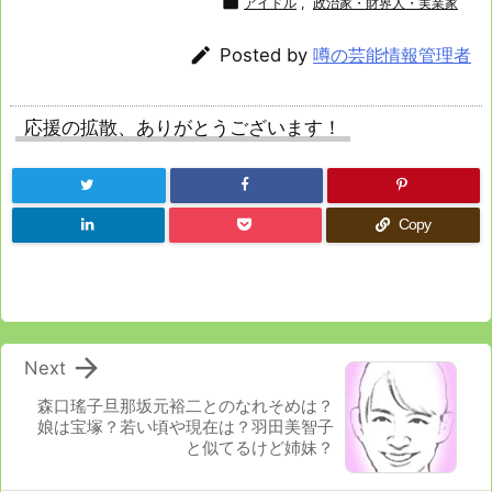

アイドル
,
政治家・財界人・実業家

Posted by
噂の芸能情報管理者
応援の拡散、ありがとうございます！
Copy

Next
森口瑤子旦那坂元裕二とのなれそめは？
娘は宝塚？若い頃や現在は？羽田美智子
と似てるけど姉妹？