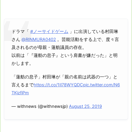
ドラマ「
#ノーサイドゲーム
」に出演している村田琳
さん
@RINMURA0402
。芸能活動をする上で、度々言
及されるのが母親・蓮舫議員の存在。
以前は「『蓮舫の息子』という肩書が嫌だった」と明
かします。
「蓮舫の息子」村田琳が「親の名前は武器の一つ」と
言えるまで
https://t.co/1Il78WYQDC
pic.twitter.com/N6
TKjzfiPm
— withnews (@withnewsjp)
August 25, 2019