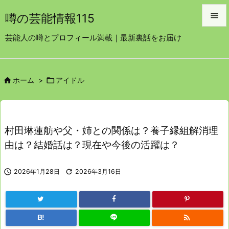

噂の芸能情報115

芸能人の噂とプロフィール満載｜最新裏話をお届け
メニュ

サイド


ホーム
>
アイドル

前へ

次へ
村田琳蓮舫や父・姉との関係は？養子縁組解消理

由は？結婚話は？現在や今後の活躍は？
検索

2026年1月28日

2026年3月16日

B!