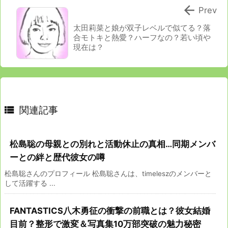

Prev
太田莉菜と娘が双子レベルで似てる？落
合モトキと熱愛？ハーフなの？若い頃や
現在は？

関連記事
松島聡の母親との別れと活動休止の真相…同期メンバ
ーとの絆と歴代彼女の噂
松島聡さんのプロフィール 松島聡さんは、timeleszのメンバーと
して活躍する ...
FANTASTICS八木勇征の衝撃の前職とは？彼女結婚
目前？整形で激変＆写真集10万部突破の魅力秘密