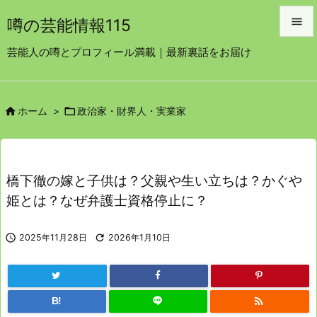

噂の芸能情報115

芸能人の噂とプロフィール満載｜最新裏話をお届け
メニュ

サイド


ホーム
>
政治家・財界人・実業家

前へ

次へ
橋下徹の嫁と子供は？父親や生い立ちは？かぐや

姫とは？なぜ弁護士資格停止に？
検索

2025年11月28日

2026年1月10日

B!