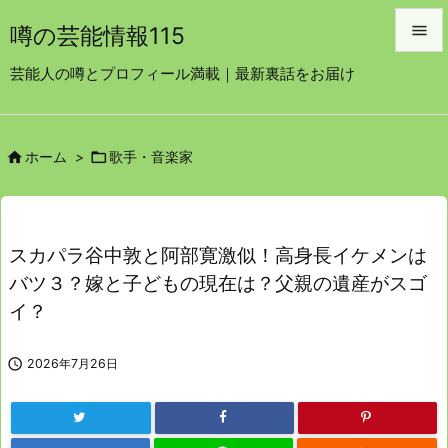

噂の芸能情報115

芸能人の噂とプロフィール満載｜最新裏話をお届け
メニュ

サイド


ホーム
>
歌手・音楽家

前へ

次へ
スカパラ谷中敦と阿部寛激似！高身長イケメンは

バツ３？嫁と子どもの現在は？父親の遺産がスゴ
検索
イ？

2026年7月26日