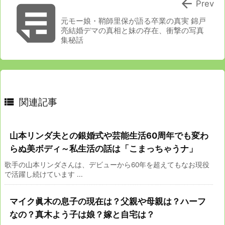


Prev
元モー娘・鞘師里保が語る卒業の真実 錦戸
亮結婚デマの真相と妹の存在、衝撃の写真
集秘話

関連記事
山本リンダ夫との銀婚式や芸能生活60周年でも変わ
らぬ美ボディ～私生活の話は「こまっちゃうナ」
歌手の山本リンダさんは、デビューから60年を超えてもなお現役
で活躍し続けています ...
マイク眞木の息子の現在は？父親や母親は？ハーフ
なの？真木よう子は娘？嫁と自宅は？