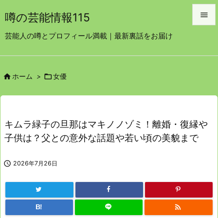

噂の芸能情報115

芸能人の噂とプロフィール満載｜最新裏話をお届け
メニュ

サイド


ホーム
>
女優

前へ

次へ
キムラ緑子の旦那はマキノノゾミ！離婚・復縁や

子供は？父との意外な話題や若い頃の美貌まで
検索

2026年7月26日

B!