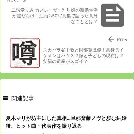

二階堂ふみ カズレーザー別居婚の新婚生活
が謎だらけ！江頭2:50写真集で語った意外
なこととは？

Prev
スカパラ谷中敦と阿部寛激似！高身長イ
ケメンはバツ３？嫁と子どもの現在は？
父親の遺産がスゴイ？

関連記事
夏木マリが坊主にした真相…旦那斎藤ノヴと歩む結婚
後、ヒット曲・代表作を振り返る