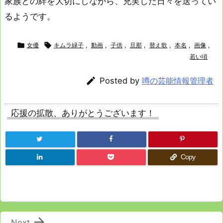
家族との絆を大切にしながら、充実した日々を送ってい
るようです。

女優

キムラ緑子
,
動画
,
子供
,
旦那
,
替え歌
,
本名
,
画像
,
若い頃

Posted by
噂の芸能情報管理者
応援の拡散、ありがとうございます！
Copy

Next