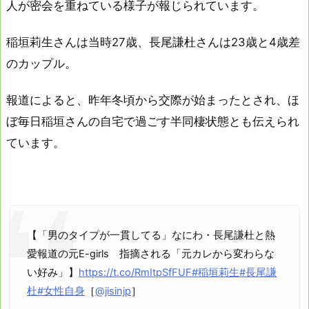
人が密会を重ねている様子が報じられています。
稲垣莉生さんは当時27歳、長尾謙杜さんは23歳と4歳差
のカップル。
報道によると、昨年冬頃から交際が始まったとされ、ほ
ぼ毎日稲垣さんの自宅で過ごす半同棲状態とも伝えられ
ています。
【「男のタイプが一貫してる」なにわ・長尾謙杜と熱
愛報道の元E-girls 指摘される「元カレから変わらな
い好み」】
https://t.co/RmItpSfFUF
#稲垣莉生
#長尾謙
杜
#女性自身
［
@jisinjp
］