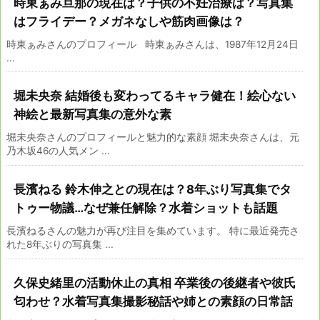
時東ぁみ旦那の現在は？子供の不妊治療は？写真集
はフライデー？メガネなしや筋肉画像は？
時東ぁみさんのプロフィール 時東ぁみさんは、1987年12月24日
...
堀未央奈 結婚後も変わってるキャラ健在！絵心ない
神絵と最新写真集の意外な素
堀未央奈さんのプロフィールと魅力的な素顔 堀未央奈さんは、元
乃木坂46の人気メン ...
長濱ねる 鈴木伸之との現在は？8年ぶり写真集でタ
トゥー物議…なぜ兼任解除？水着ショットも話題
長濱ねるさんの魅力が再び注目を集めています。 特に最近発売さ
れた8年ぶりの写真集 ...
久保史緒里の活動休止の真相 卒業後の後継者や彼氏
匂わせ？水着写真集撮影秘話や姉との素顔の日常話