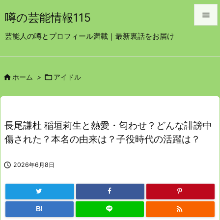

噂の芸能情報115

芸能人の噂とプロフィール満載｜最新裏話をお届け
メニュ

サイド


ホーム
>
アイドル

前へ

次へ
長尾謙杜 稲垣莉生と熱愛・匂わせ？どんな誹謗中

傷された？本名の由来は？子役時代の活躍は？
検索

2026年6月8日

B!