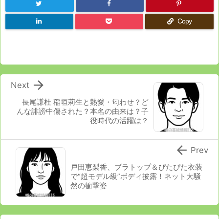
Copy

Next
長尾謙杜 稲垣莉生と熱愛・匂わせ？ど
んな誹謗中傷された？本名の由来は？子
役時代の活躍は？

Prev
戸田恵梨香、ブラトップ＆ぴたぴた衣装
で“超モデル級”ボディ披露！ネット大騒
然の衝撃姿