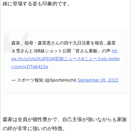
緒に登場する姿も印象的です。
森泉、祖母・森英恵さんの四十九日法要を報告…森星
＆雪さんと3姉妹ショット公開「皆さん素敵」の声
htt
ps://t.co/Uq2ItJIPD3
#芸能ニュース
#ニュース
pic.twitte
r.com/yZITg6422e
— スポーツ報知 (@SportsHochi)
September 26, 2022
森家は全員が個性豊かで、自己主張が強いながらも家族
の絆が非常に強いのが特徴。