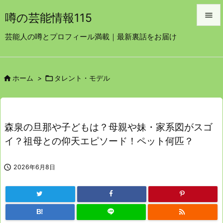

噂の芸能情報115

芸能人の噂とプロフィール満載｜最新裏話をお届け
メニュ

サイド


ホーム
>
タレント・モデル

前へ

次へ
森泉の旦那や子どもは？母親や妹・家系図がスゴ

イ？祖母との仰天エピソード！ペット何匹？
検索

2026年6月8日

B!