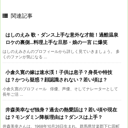

関連記事
はしのえみ 歌・ダンス上手な意外な才能！過酷温泉
ロケの裏側…料理上手な旦那・娘の一言 に爆笑
はしのえみさんのプロフィールから詳しく見ていきましょう。 多
くのファンが気になる ...
小倉久寛の嫁は速水渓！子供は息子？身長や特技
は？かつら疑惑？顔認識されない？若い頃は？
小倉久寛のプロフィール 俳優、声優、そしてナレーターとして
長年ご活 ...
井森美幸なぜ独身？過去の熱愛話は？若い頃や現在
は？モンダミン降板理由は？ダンスは上手？
井森美幸さんは、1968年10月26日生まれ、群馬県甘楽郡下仁田町