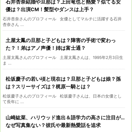
石井杏奈結婚や旦那は？上田竜也と熱愛？似てる女
優は？出演CM！髪型やダンスは上手？
石井杏奈さんのプロフィール 女優としてマルチに活躍する石井
杏奈さん ...
土屋太鳳の旦那と子どもは？障害の手術で変わっ
た？！弟はアノ声優！姉は富士通？
土屋太鳳さんのプロフィール 土屋太鳳さんは、1995年2月3日生
ま ...
松坂慶子の若い頃と現在は？旦那と子どもは娘？孫
は？スリーサイズは？梶原一騎とは？
松坂慶子さんのプロフィール 松坂慶子さんは、日本の女優とし
て長年に ...
山崎紘菜、ハリウッド進出＆語学力の高さに注目が…
なぜ写真集ない？彼氏や最新熱愛話を追求