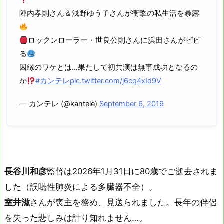
陣内孝則さん＆浅野ゆう子さんが衝撃の私生活を暴露
ロックンローラー・世良公則さんに浜田さんがビビ
る
因縁のワケとは…果たして初共演は無事成功となるの
か
#カンテレ
pic.twitter.com/j6cq4xId9V
— カンテレ (@kantele)
September 6, 2019
長谷川和彦
監督は2026年1月31日に80歳でご逝去されま
した（誤嚥性肺炎による多臓器不全）。
室井滋
さんが喪主を務め、見送られました。長年の伴侶
を失った悲しみは計り知れません…。