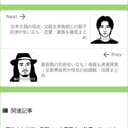

Next
京本大我の現在…父親京本政樹との親子
共演や生い立ち・恋愛・家族を徹底まと
め

Prev
栗原類の壮絶生い立ち！母親も発達障害
｜父親事故死や現在の結婚観・活躍まと
め

関連記事