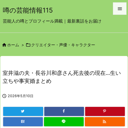

噂の芸能情報115

芸能人の噂とプロフィール満載｜最新裏話をお届け
メニュ

サイド


ホーム
>
クリエイター・声優・キャラクター

前へ

次へ
室井滋の夫・長谷川和彦さん死去後の現在…生い

立ちや事実婚まとめ
検索

2026年5月10日

B!