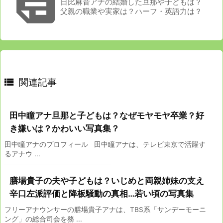

日比麻音アナの結婚した旦那や子どもは？
父親の職業や実家は？ハーフ・英語力は？

関連記事
田中瞳アナ旦那と子どもは？なぜモヤモヤ卒業？好
き嫌いは？かわいい写真集？
田中瞳アナのプロフィール 田中瞳アナは、テレビ東京で活躍す
るアナウ ...
膳場貴子の夫や子どもは？いじめと両親姉妹の支え
辛口左派評価と降板騒動の真相…若い頃の写真集
フリーアナウンサーの膳場貴子アナは、TBS系「サンデーモーニ
ング」の総合司会を務 ...