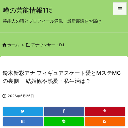

噂の芸能情報115

芸能人の噂とプロフィール満載｜最新裏話をお届け
メニュ

サイド


ホーム
>
アナウンサー・DJ

前へ

次へ
鈴木新彩アナ フィギュアスケート愛とMステMC

の裏側 ｜結婚観や熱愛・私生活は？
検索

2026年6月26日

B!