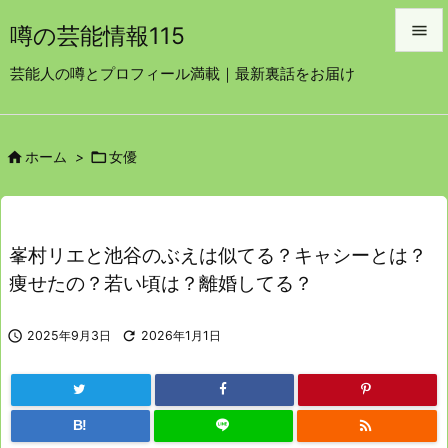

噂の芸能情報115

芸能人の噂とプロフィール満載｜最新裏話をお届け
メニュ

サイド


ホーム
>
女優

前へ

次へ
峯村リエと池谷のぶえは似てる？キャシーとは？

痩せたの？若い頃は？離婚してる？
検索

2025年9月3日

2026年1月1日

B!