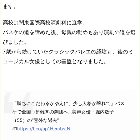
ます。
高校は関東国際高校演劇科に進学。
バスケの道を諦めた後、母親の勧めもあり演劇の道を選
びました。
7歳から続けていたクラシックバレエの経験も、後のミ
ュージカル女優としての基盤となりました。
「勝ちにこだわるがゆえに、少し人格が壊れて」バス
ケで全国→超難関の劇団へ…美声女優・堀内敬子
（55）の“意外な過去”
#1
https://t.co/ap1HembstN