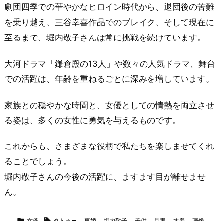
劇団四季での華やかなヒロイン時代から、退団後の苦難
を乗り越え、三谷幸喜作品でのブレイク、そして現在に
至るまで、堀内敬子さんは常に挑戦を続けています。
大河ドラマ「鎌倉殿の13人」や数々の人気ドラマ、舞台
での活躍は、年齢を重ねるごとに深みを増しています。
家族との穏やかな時間と、女優としての情熱を両立させ
る姿は、多くの女性に勇気を与えるものです。
これからも、さまざまな役柄で私たちを楽しませてくれ
ることでしょう。
堀内敬子さんの今後の活躍に、ますます目が離せませ
ん。

女優

タトゥー
,
再婚
,
堀内敬子
,
子供
,
旦那
,
水着
,
画像
,