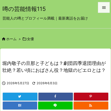

噂の芸能情報115

芸能人の噂とプロフィール満載｜最新裏話をお届け
メニュ

サイド


ホーム
>
女優

前へ

次へ
堀内敬子の旦那と子どもは？劇団四季退団理由が

壮絶？若い頃におばさん役？地獄のピエロとは？
検索

2026年5月27日

2026年6月3日

B!