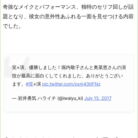
奇抜なメイクとパフォーマンス、独特のセリフ回しが話
題となり、彼女の意外性あふれる一面を見せつける内容
でした。
笑×演、優勝しました！堀内敬子さんと奥菜恵さんの演
技が最高に面白くしてくれました。ありがとうござい
ます。
#笑
×演
pic.twitter.com/xsm43ItFNz
— 岩井勇気 ハライチ (@iwaiyu_ki)
July 15, 2017