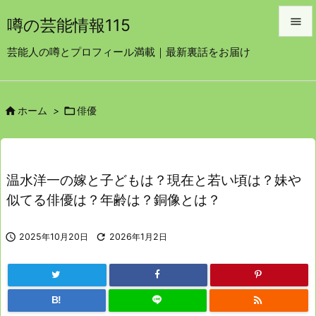

噂の芸能情報115

芸能人の噂とプロフィール満載｜最新裏話をお届け
メニュ

サイド


ホーム
>
俳優

前へ

次へ
温水洋一の嫁と子どもは？現在と若い頃は？妹や

似てる俳優は？年齢は？銅像とは？
検索

2025年10月20日

2026年1月2日

B!