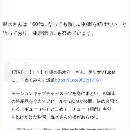
温水さんは「60代になっても新しい挑戦を続けたい」と
語っており、健康管理にも努めています。
1万RT：【！？】俳優の温水洋一さん、美少女VTuber
に。「ぬくみん」爆誕
https://t.co/9fOIg1v1G1
モーションキャプチャースーツを身にまとい、都城市
の特産品を全力でアピールするCMが公開。決め台詞で
ある「ギュー（牛）とこめて！チュー（焼酎）キ♡」
を投げかけた瞬間、温水さんの姿があらわに