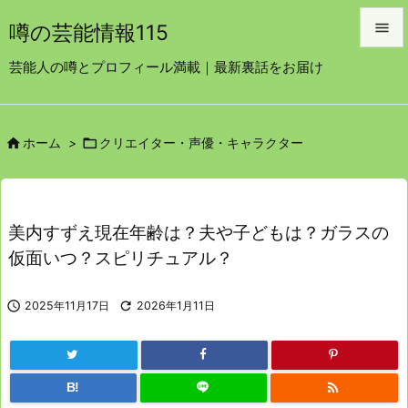

噂の芸能情報115

芸能人の噂とプロフィール満載｜最新裏話をお届け
メニュ

サイド


ホーム
>
クリエイター・声優・キャラクター

前へ

次へ
美内すずえ現在年齢は？夫や子どもは？ガラスの

仮面いつ？スピリチュアル？
検索

2025年11月17日

2026年1月11日

B!