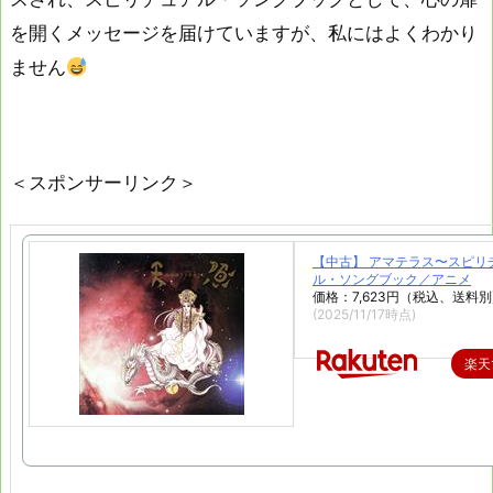
を開くメッセージを届けていますが、私にはよくわかり
ません
＜スポンサーリンク＞
【中古】 アマテラス〜スピリ
ル・ソングブック／アニメ
価格：7,623円（税込、送料別
(2025/11/17時点)
楽天