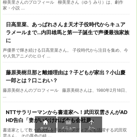
柳美里さんのプロフィール 柳美里さん（ゆう みり）は、劇作
家・小説 ...
日高里菜、あっぱれさんま天才子役時代からキュア
ラメールまで…内田雄馬と第一子誕生で声優最強家族
に
声優界で輝き続ける日高里菜さん。 子役時代から注目を集め、今
や人気アニメのヒロイ ...
藤原美樹旦那と離婚理由は？子どもが家出？小山慶
一郎とは？口こわい？
藤原美樹さんのプロフィール 藤原美樹さんは、1980年2月18日、
...
NTTサラリーマンから書道家へ！武田双雲さんがAD
HD告白「妻がいなければ今も会社員」



メニュー
上へ
ホーム
書道家として数々の大作を手がけ、メディアでも活躍する武田双
雲さん。 その異色の経 ...