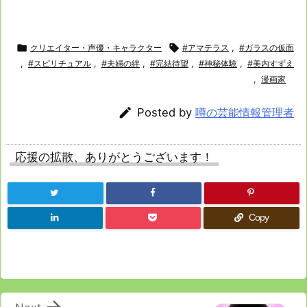

クリエイター・声優・キャラクター

#アマテラス
,
#ガラスの仮面
,
#スピリチュアル
,
#夫婦の絆
,
#完結待望
,
#神秘体験
,
#美内すずえ
,
漫画家

Posted by
噂の芸能情報管理者
応援の拡散、ありがとうございます！
Copy
