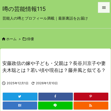

噂の芸能情報115

芸能人の噂とプロフィール満載｜最新裏話をお届け
メニュ

サイド


ホーム
>
俳優

前へ

次へ
安藤政信の嫁や子ども・父親は？長谷川京子や妻

夫木聡とは？若い頃や現在は？藤井風と似てる？
検索

2025年12月1日

2026年1月10日

B!