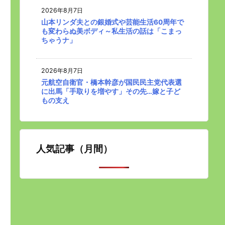
2026年8月7日
山本リンダ夫との銀婚式や芸能生活60周年で
も変わらぬ美ボディ～私生活の話は「こまっ
ちゃうナ」
2026年8月7日
元航空自衛官・橋本幹彦が国民民主党代表選
に出馬「手取りを増やす」その先…嫁と子ど
もの支え
人気記事（月間）