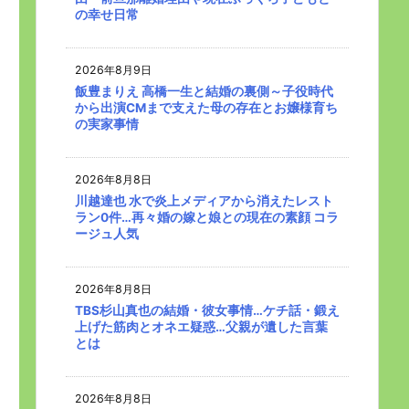
の幸せ日常
2026年8月9日
飯豊まりえ 高橋一生と結婚の裏側～子役時代
から出演CMまで支えた母の存在とお嬢様育ち
の実家事情
2026年8月8日
川越達也 水で炎上メディアから消えたレスト
ラン0件…再々婚の嫁と娘との現在の素顔 コラ
ージュ人気
2026年8月8日
TBS杉山真也の結婚・彼女事情…ケチ話・鍛え
上げた筋肉とオネエ疑惑…父親が遺した言葉
とは
2026年8月8日