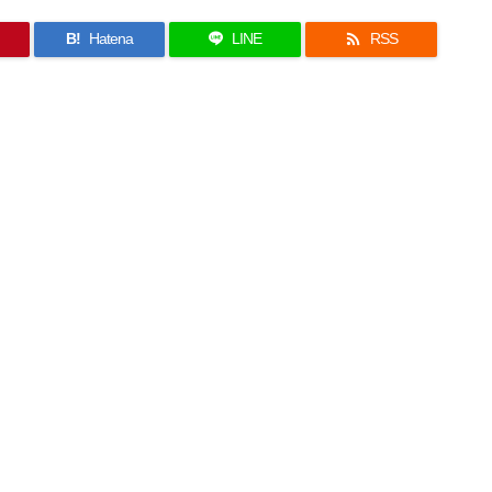

B!
Hatena
LINE
RSS