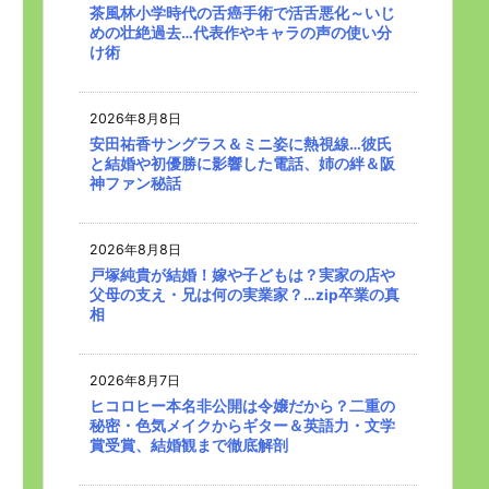
茶風林小学時代の舌癌手術で活舌悪化～いじ
めの壮絶過去…代表作やキャラの声の使い分
け術
2026年8月8日
安田祐香サングラス＆ミニ姿に熱視線…彼氏
と結婚や初優勝に影響した電話、姉の絆＆阪
神ファン秘話
2026年8月8日
戸塚純貴が結婚！嫁や子どもは？実家の店や
父母の支え・兄は何の実業家？…zip卒業の真
相
2026年8月7日
ヒコロヒー本名非公開は令嬢だから？二重の
秘密・色気メイクからギター＆英語力・文学
賞受賞、結婚観まで徹底解剖