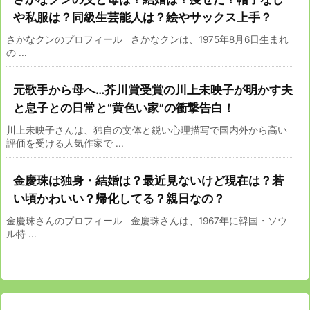
や私服は？同級生芸能人は？絵やサックス上手？
さかなクンのプロフィール さかなクンは、1975年8月6日生まれ
の ...
元歌手から母へ…芥川賞受賞の川上未映子が明かす夫
と息子との日常と“黄色い家”の衝撃告白！
川上未映子さんは、独自の文体と鋭い心理描写で国内外から高い
評価を受ける人気作家で ...
金慶珠は独身・結婚は？最近見ないけど現在は？若
い頃かわいい？帰化してる？親日なの？
金慶珠さんのプロフィール 金慶珠さんは、1967年に韓国・ソウ
ル特 ...