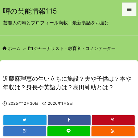

噂の芸能情報115

芸能人の噂とプロフィール満載｜最新裏話をお届け
メニュ

サイド


ホーム
>
ジャーナリスト・教育者・コメンテーター

前へ

次へ
近藤麻理恵の生い立ちに施設？夫や子供は？本や

年収は？身長や英語力は？島田紳助とは？
検索

2025年12月30日

2026年1月5日

B!