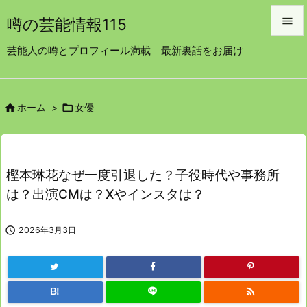

噂の芸能情報115

芸能人の噂とプロフィール満載｜最新裏話をお届け
メニュ

サイド


ホーム
>
女優

前へ

次へ
樫本琳花なぜ一度引退した？子役時代や事務所

は？出演CMは？Ⅹやインスタは？
検索

2026年3月3日

B!