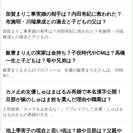
加賀まりこ事実婚の相手は？内田有紀に救われた？
布施明・川端康成との過去と子どもの父は？
加賀まりこ事実婚の相手は？内田有紀に救われた？布施明・川端
康成との過去と子どもの ...
飯豊まりえの実家は金持ち？子役時代やCMは？高橋
一生と子どもは？母や兄弟は？
飯豊まりえさんのプロフィール 女優の飯豊まりえさんは、1998
年1 ...
カメ止め女優しゅはまはるみ再婚で本名漢字公開！
旦那が嫁のしゅはま姓を選んだ理由や職業は？
人気映画『カメラを止めるな！』でブレイクした女優・しゅはま
はるみさんの再婚が大き ...
池上季実子の現在と若い頃は？娘や旦那は？父親や