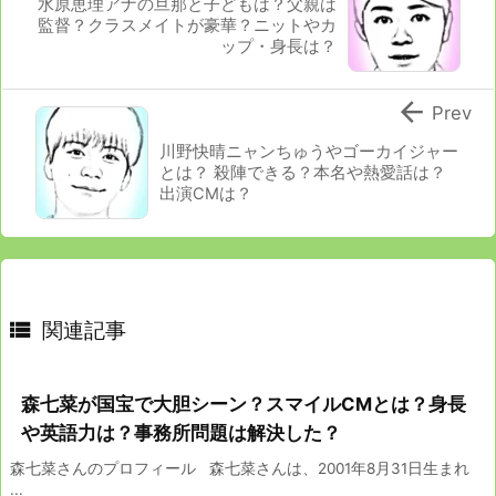
水原恵理アナの旦那と子どもは？父親は
監督？クラスメイトが豪華？ニットやカ
ップ・身長は？

Prev
川野快晴ニャンちゅうやゴーカイジャー
とは？ 殺陣できる？本名や熱愛話は？
出演CMは？

関連記事
森七菜が国宝で大胆シーン？スマイルCMとは？身長
や英語力は？事務所問題は解決した？
森七菜さんのプロフィール 森七菜さんは、2001年8月31日生まれ
...