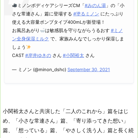
ミノンボディケアシリーズCM「
#みのん湯
」の「小
さな常連さん」篇に登場する
#塗るミノン
にたっぷり
使える大容量ポンプタイプ400mLが新登場！
お風呂あがり
は敏感肌を守りながらうるおす
#ミノ
ン全身保湿ミルク
で、家族みんなでしっかり保湿しま
しょう
CAST
#岸井ゆきの
さん
#小関裕太
さん
— ミノン (@minon_dshc)
September 30, 2021
小関裕太さんと共演した「二人のこれから」篇をはじ
め、「小さな常連さん」篇、「寄り添ってきた想い」
篇、「想っている」篇、「やさしく洗う人」篇と長く続