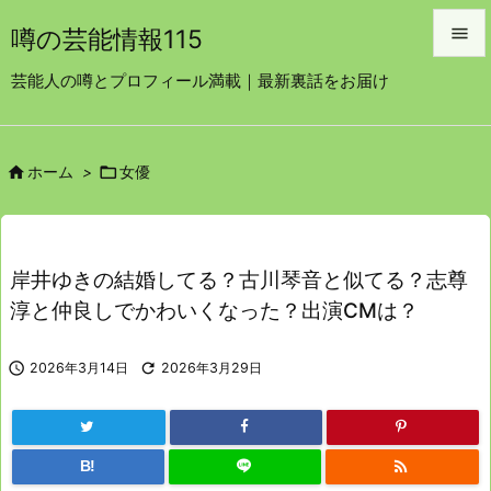

噂の芸能情報115

芸能人の噂とプロフィール満載｜最新裏話をお届け
メニュ

サイド


ホーム
>
女優

前へ

次へ
岸井ゆきの結婚してる？古川琴音と似てる？志尊

淳と仲良しでかわいくなった？出演CMは？
検索

2026年3月14日

2026年3月29日

B!