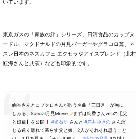
いています。
東京ガスの「家族の絆」シリーズ、日清食品のカップヌ
ードル、マクドナルドの月見バーガーやグラコロ篇、ネ
スレ日本のネスカフェ エクセラやアイスブレンド（北村
匠海さんと共演）なども印象的です。
絢香さんとコブクロさんが歌う名曲「三日月」が胸に
しみる、Special月見Movie
まずは絢香さんver.の【父
と娘篇】を公開
#光石研
さんと
#岸井ゆきの
さん演
じる遠く離れて暮らす父と娘、2人がそれぞれ思うこと
は…？月を見る。心が上を向く。
#今年の月見
9/2(水)