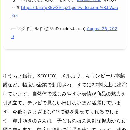
～☺
https://t.co/p35w3Vcgz1
pic.twitter.com/vXJIWJo
2ra
— マクドナルド (@McDonaldsJapan)
August 26, 202
0
ゆうちょ銀行、SOYJOY、メルカリ、キリンビール本麒
麟など、幅広い企業で起用され、すでに20本以上に出演
しています。自然体で親しみやすい表情が商品の魅力を
引き立て、テレビで見ない日はないほど活躍していま
す。今後もさまざまなCMで姿を見せてくれるでしょ
う。岸井ゆきのさんは、子どもの頃の真剣な努力から女
優の道へ進み、幅広い役柄で活躍を続けています。結婚