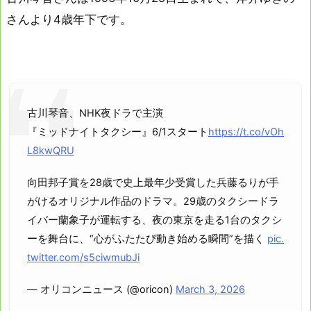
さんより4歳年下です。
古川琴音、NHK夜ドラで主演
『ミッドナイトタクシー』6/1スタート
https://t.co/vOh
L8kwQRU
向田邦子賞を28歳で史上最年少受賞した兵藤るりが手
がけるオリジナル作品のドラマ。29歳のタクシードラ
イバー蘭象子が運転する、夜の東京を走る1台のタクシ
ーを舞台に、“心がふたたび動き始める瞬間”を描く
pic.
twitter.com/s5ciwmubJi
— オリコンニュース (@oricon)
March 3, 2026