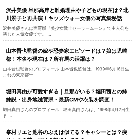
沢井美優 旦那高岸と離婚理由や子どもの現在は？北
川景子と再共演！キッズウォー女優の写真集秘話
沢井美優さんは実写版『美少女戦士セーラームーン』で主人公を
演じた人気女優です。 ...
山本晋也監督の嫁や恐妻家エピソードは？娘は児嶋
都！本名や現在は？所有馬の活躍は？
山本晋也監督のプロフィール 山本晋也監督は、1939年6月16日生
まれの東京都千 ...
堀田真由が可愛すぎる｜旦那がいる？堀田茜との姉
妹説・出身地滋賀県・最新CMや衣装を調査！
堀田真由さんのプロフィール 堀田真由さんは、1998年4月2日生
ま ...
峯村リエと池谷のぶえは似てる？キャシーとは？痩