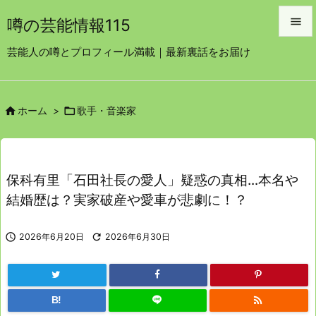

噂の芸能情報115

芸能人の噂とプロフィール満載｜最新裏話をお届け
メニュ

サイド


ホーム
>
歌手・音楽家

前へ

次へ
保科有里「石田社長の愛人」疑惑の真相…本名や

結婚歴は？実家破産や愛車が悲劇に！？
検索

2026年6月20日

2026年6月30日

B!