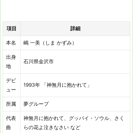
項目
詳細
本名
嶋 一美（しま かずみ）
出身
石川県金沢市
地
デビ
1993年 「神無月に抱かれて」
ュー
所属
夢グループ
代表
神無月に抱かれて、グッバイ・ソウル、さく
曲
らの花よ泣きなさい など