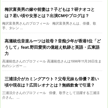
梅沢富美男の嫁や前妻は？子どもは？研ナオコと
は？若い頃や女形とは？出演CMやブログは？
梅沢富美男さんのプロフィール 梅沢富美男さんは、俳優、歌
手、タレン ...
高瀬統也音楽ルーツは祖母？音痴少年が香港1位「ど
うして」feat.野田愛実の億超え軌跡と英語・広東語
力
高瀬統也さんのプロフィール 高瀬統也さんは1996年11月26日生ま
れのシンガー ...
三浦涼介がカミングアウト？父母兄妹も俳優？若い
頃や現在は？広田レオナとは？無銭飲食で引退？
三浦涼介さんのプロフィール 俳優、歌手として活躍する三浦涼
介さん。 ...