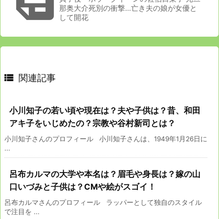

那奥大介死別の衝撃…亡き夫の娘が女優と
して開花

関連記事
小川知子の若い頃や現在は？夫や子供は？昔、和田
アキ子をいじめたの？宗教や谷村新司とは？
小川知子さんのプロフィール 小川知子さんは、1949年1月26日に
...
呂布カルマの大学や本名は？眉毛や身長は？嫁の山
口いづみと子供は？CMや絵がスゴイ！
呂布カルマさんのプロフィール ラッパーとして独自のスタイル
で注目を ...