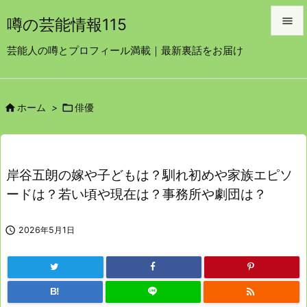

噂の芸能情報115

芸能人の噂とプロフィール満載｜最新裏話をお届け
メニュ

サイド


ホーム
>
俳優

前へ

次へ
岸谷五朗の嫁や子どもは？馴れ初めや家族エピソ

ードは？若い頃や現在は？事務所や劇団は？
検索

2026年5月1日

B!