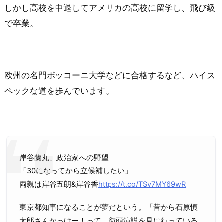
しかし高校を中退してアメリカの高校に留学し、飛び級
で卒業。
欧州の名門ボッコーニ大学などに合格するなど、ハイス
ペックな道を歩んでいます。
岸谷蘭丸、政治家への野望
「30になってから立候補したい」
両親は岸谷五朗&岸谷香
https://t.co/TSv7MY69wR
東京都知事になることが夢だという。「昔から石原慎
太郎さんかっけー！って。街頭演説を見に行っている