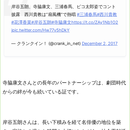
岸谷五朗、寺脇康文、三浦春馬、ピコ太郎姿でコント
披露 西川貴教は“扇風機”で熱唱
#三浦春馬
#西川貴教
#花澤香菜
#岸谷五朗
#寺脇康文
https://t.co/ZAy1Nb1O2
j
pic.twitter.com/Hw77v5hDkY
— クランクイン！ (@crank_in_net)
December 2, 2017
寺脇康文さんとの長年のパートナーシップは、劇団時代
からの絆が今も続いている証です。
岸谷五朗さんは、長い下積みを経て名俳優の地位を築