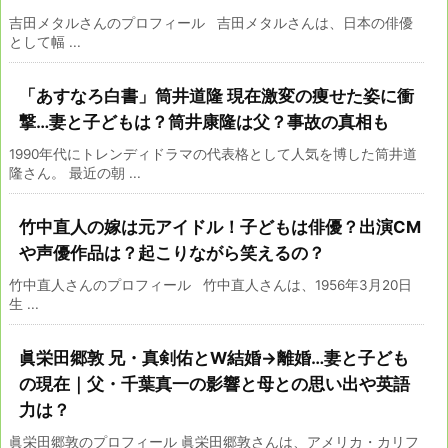
吉田メタルさんのプロフィール 吉田メタルさんは、日本の俳優
として幅 ...
「あすなろ白書」筒井道隆 現在激変の痩せた姿に衝
撃…妻と子どもは？筒井康隆は父？事故の真相も
1990年代にトレンディドラマの代表格として人気を博した筒井道
隆さん。 最近の朝 ...
竹中直人の嫁は元アイドル！子どもは俳優？出演CM
や声優作品は？起こりながら笑えるの？
竹中直人さんのプロフィール 竹中直人さんは、1956年3月20日
生 ...
眞栄田郷敦 兄・真剣佑とW結婚→離婚…妻と子ども
の現在｜父・千葉真一の影響と母との思い出や英語
力は？
眞栄田郷敦のプロフィール 眞栄田郷敦さんは、アメリカ・カリフ