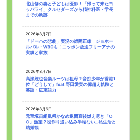
北山修の妻と子どもは医師！「帰って来たヨ
ッパライ」クルセダーズから精神科医・学長
までの軌跡
2026年8月7日
「ドーハの悲劇」実況の師岡正雄 ジョホー
ルバル・WBCも！ニッポン放送フリーアナの
実績と家族
2026年8月7日
高瀬統也音楽ルーツは祖母？音痴少年が香港1
位「どうして」feat.野田愛実の億超え軌跡と
英語・広東語力
2026年8月6日
元宝塚宙組凰稀かなめ退団直後燃え尽き「○
○」熱望？役作り追い込み半端ない…私生活と
結婚観