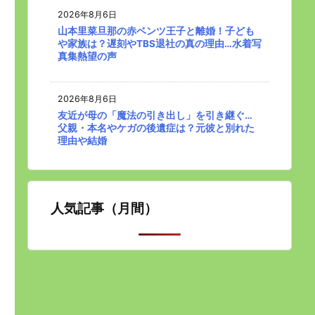
2026年8月6日
山本里菜旦那の赤ベンツ王子と離婚！子ども
や家族は？遅刻やTBS退社の真の理由…水着写
真集熱望の声
2026年8月6日
友近が母の「魔法の引き出し」を引き継ぐ…
父親・本名やケガの後遺症は？元彼と別れた
理由や結婚
人気記事（月間）