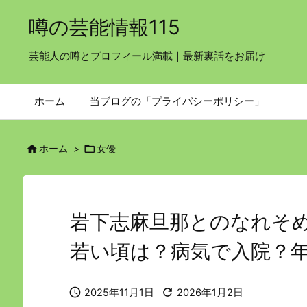
噂の芸能情報115
芸能人の噂とプロフィール満載｜最新裏話をお届け
ホーム
当ブログの「プライバシーポリシー」


ホーム
>
女優
岩下志麻旦那とのなれそ
若い頃は？病気で入院？


2025年11月1日
2026年1月2日