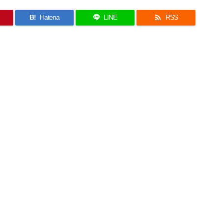

B!
Hatena
LINE
RSS