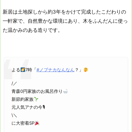
新居は土地探しから約3年をかけて完成したこだわりの
一軒家で、自然豊かな環境にあり、木をふんだんに使っ
た温かみのある造りです。
よる
7時「
#ノブナカなんなん
？」
/／
青森0円家族のお風呂作り
新節約家族
元人気アナの今🎙
\＼
に大密着SP