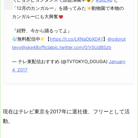
＼ピョンピョンダンスで話題沸騰中
／
#SKE48
と
「12月のカンガルー」を踊ってみた
動物園で本物の
カンガルーにも大興奮
『紺野、今から踊るってよ』
無料配信中
【
https://t.co/LKNaDbXDA1
】
@odorut
teyo
@ske48official
pic.twitter.com/G1rSUdBSzb
— テレ東配信おすすめ (@TVTOKYO_DOUGA)
January
4, 2017
現在はテレビ東京を2017年に退社後、フリーとして活
動。