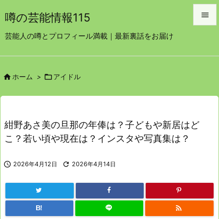

噂の芸能情報115

芸能人の噂とプロフィール満載｜最新裏話をお届け
メニュ

サイド


ホーム
>
アイドル

前へ

次へ
紺野あさ美の旦那の年俸は？子どもや新居はど

こ？若い頃や現在は？インスタや写真集は？
検索

2026年4月12日

2026年4月14日

B!