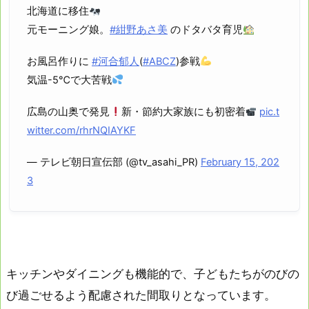
北海道に移住
元モーニング娘。
#紺野あさ美
のドタバタ育児
お風呂作りに
#河合郁人
(
#ABCZ
)参戦
気温-5℃で大苦戦
広島の山奥で発見
新・節約大家族にも初密着
pic.t
witter.com/rhrNQIAYKF
— テレビ朝日宣伝部 (@tv_asahi_PR)
February 15, 202
3
キッチンやダイニングも機能的で、子どもたちがのびの
び過ごせるよう配慮された間取りとなっています。