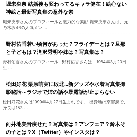
堀未央奈 結婚後も変わってるキャラ健在！絵心ない
神絵と最新写真集の意外な素
堀未央奈さんのプロフィールと魅力的な素顔 堀未央奈さんは、元
乃木坂46の人気メン ...
野村佑香若い頃何があった？フライデーとは？旦那
と子どもは？滝沢秀明や妹は？写真集は？
野村佑香さんのプロフィール 野村佑香さんは、1984年3月20日
生 ...
松田好花 栗原萌実に敗北…新グッズや水着写真集撮
影秘話～ラジオで姉の話や暴露話が止まらない
松田好花さんは1999年4月27日生まれです。 出身地は京都府で、
身長は157. ...
向井地美音痩せた？写真集は？アンフェア？鈴木そ
の子とは？X（Twitter）やインスタは？