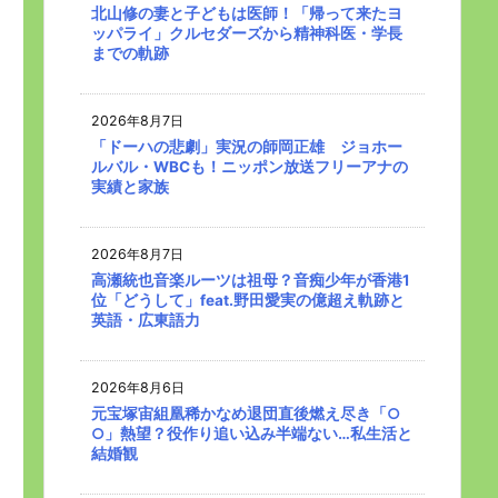
北山修の妻と子どもは医師！「帰って来たヨ
ッパライ」クルセダーズから精神科医・学長
までの軌跡
2026年8月7日
「ドーハの悲劇」実況の師岡正雄 ジョホー
ルバル・WBCも！ニッポン放送フリーアナの
実績と家族
2026年8月7日
高瀬統也音楽ルーツは祖母？音痴少年が香港1
位「どうして」feat.野田愛実の億超え軌跡と
英語・広東語力
2026年8月6日
元宝塚宙組凰稀かなめ退団直後燃え尽き「○
○」熱望？役作り追い込み半端ない…私生活と
結婚観