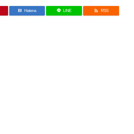

B!
Hatena
LINE
RSS