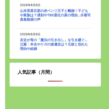
2026年8月6日
山本里菜旦那の赤ベンツ王子と離婚！子ども
や家族は？遅刻やTBS退社の真の理由…水着写
真集熱望の声
2026年8月6日
友近が母の「魔法の引き出し」を引き継ぐ…
父親・本名やケガの後遺症は？元彼と別れた
理由や結婚
人気記事（月間）