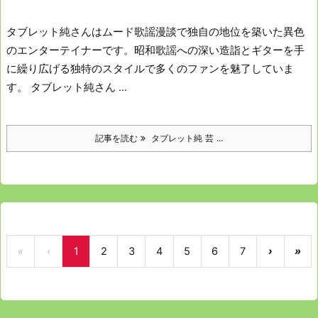
タブレット純さんはムード歌謡漫談で独自の地位を築いた異色
のエンターテイナーです。
昭和歌謡への深い造詣とギターを手
に繰り広げる独特のスタイルで多くのファンを魅了していま
す。
タブレット純さん ...
記事を読む
タブレット純 芸 ...
«
‹
1
2
3
4
5
6
7
›
»