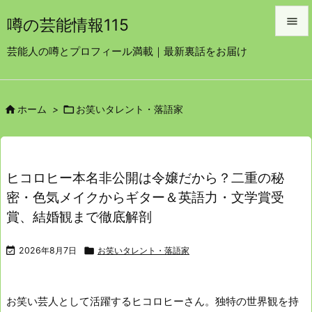

噂の芸能情報115

芸能人の噂とプロフィール満載｜最新裏話をお届け
メニュ

サイド


ホーム
>
お笑いタレント・落語家

前へ

次へ
ヒコロヒー本名非公開は令嬢だから？二重の秘

密・色気メイクからギター＆英語力・文学賞受
検索
賞、結婚観まで徹底解剖

2026年8月7日

お笑いタレント・落語家
お笑い芸人として活躍するヒコロヒーさん。
独特の世界観を持