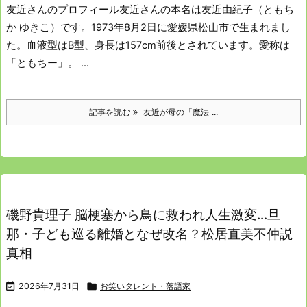
友近さんのプロフィール
友近さんの本名は友近由紀子（ともち
か ゆきこ）です。
1973年8月2日に愛媛県松山市で生まれまし
た。
血液型はB型、身長は157cm前後とされています。
愛称は
「ともちー」。 ...
記事を読む
友近が母の「魔法 ...
磯野貴理子 脳梗塞から鳥に救われ人生激変…旦
那・子ども巡る離婚となぜ改名？松居直美不仲説
真相

2026年7月31日

お笑いタレント・落語家