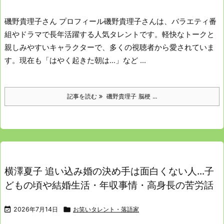
磯野貴理子さん プロフィール
磯野貴理子さんは、バラエティ番
組やドラマで長年活躍する人気タレントです。
軽快なトークと
親しみやすいキャラクターで、多くの視聴者から愛されていま
す。
現在も「はやく起きた朝は…」など ...
記事を読む
磯野貴理子 脳梗 ...
横澤夏子 追い込み婚の決め手は面白くない人…子
どもの頃や結婚生活・年収事情・高身長の苦労話

2026年7月14日

お笑いタレント・落語家