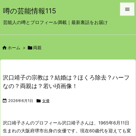

噂の芸能情報115

芸能人の噂とプロフィール満載｜最新裏話をお届け
メニュ

サイド


ホーム
>
両親

前へ

次へ
沢口靖子の宗教は？結婚は？ほくろ除去？ハーフ

なの？両親は？若い頃画像！
検索

2026年6月1日

女優
沢口靖子さんのプロフィール
沢口靖子さんは、1965年6月11日
生まれの大阪府堺市出身の女優です。
現在60歳代を迎えても変