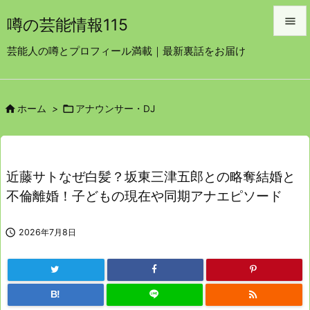

噂の芸能情報115

芸能人の噂とプロフィール満載｜最新裏話をお届け
メニュ

サイド


ホーム
>
アナウンサー・DJ

前へ

次へ
近藤サトなぜ白髪？坂東三津五郎との略奪結婚と

不倫離婚！子どもの現在や同期アナエピソード
検索

2026年7月8日

B!