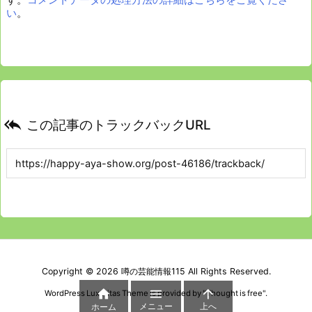
い
。

この記事のトラックバックURL
Copyright ©
2026
噂の芸能情報115
All Rights Reserved.



WordPress Luxeritas Theme is provided by "
Thought is free
".
メニュー
上へ
ホーム