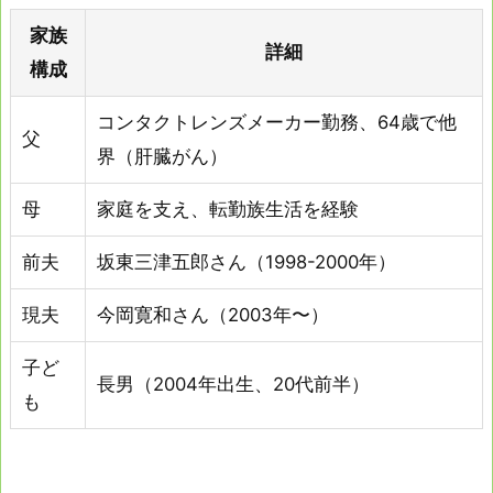
家族
詳細
構成
コンタクトレンズメーカー勤務、64歳で他
父
界（肝臓がん）
母
家庭を支え、転勤族生活を経験
前夫
坂東三津五郎さん（1998-2000年）
現夫
今岡寛和さん（2003年〜）
子ど
長男（2004年出生、20代前半）
も