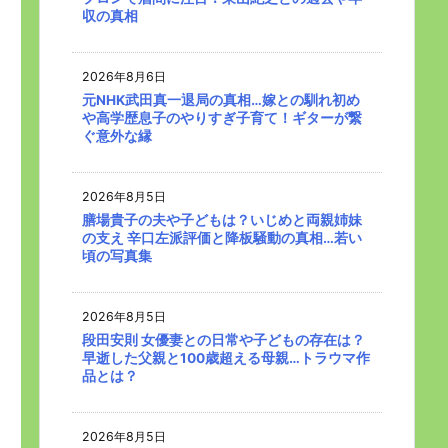
収の真相
2026年8月6日
元NHK武田真一退局の真相…嫁との馴れ初め
や高学歴息子のやりすぎ子育て！ギターが繋
ぐ意外な縁
2026年8月5日
膳場貴子の夫や子どもは？いじめと両親姉妹
の支え 辛口左派評価と降板騒動の真相…若い
頃の写真集
2026年8月5日
段田安則 女優妻との日常や子どもの存在は？
早逝した父親と100歳超える母親…トラウマ作
品とは？
2026年8月5日