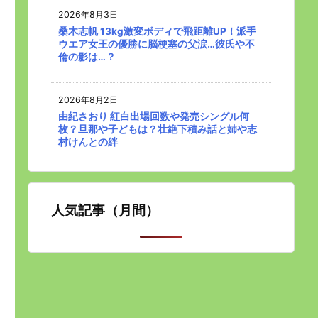
2026年8月3日
桑木志帆 13kg激変ボディで飛距離UP！派手
ウエア女王の優勝に脳梗塞の父涙…彼氏や不
倫の影は…？
2026年8月2日
由紀さおり 紅白出場回数や発売シングル何
枚？旦那や子どもは？壮絶下積み話と姉や志
村けんとの絆
人気記事（月間）