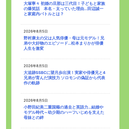
大塚寧々 初婚の旦那は三代目！子どもと家族
の爆笑話 本名・太っていた理由…田辺誠一
と家庭内バトルとは？
2026年8月5日
野村康太の父は人気俳優・母は元モデル！兄
弟や大好物のエピソード…松本まりかが俳優
人生を激変
2026年8月5日
大追跡SSBCに望月歩出演！実家や俳優兄と4
兄弟が育んだ演技力 ソロモンの偽証から代表
作の軌跡
2026年8月5日
小野田紀美二重国籍の過去と英語力…結婚や
モデル時代～幼少期のハーフいじめを支えた
母妹との絆