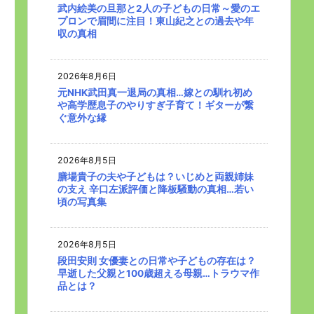
武内絵美の旦那と2人の子どもの日常～愛のエ
プロンで眉間に注目！東山紀之との過去や年
収の真相
2026年8月6日
元NHK武田真一退局の真相…嫁との馴れ初め
や高学歴息子のやりすぎ子育て！ギターが繋
ぐ意外な縁
2026年8月5日
膳場貴子の夫や子どもは？いじめと両親姉妹
の支え 辛口左派評価と降板騒動の真相…若い
頃の写真集
2026年8月5日
段田安則 女優妻との日常や子どもの存在は？
早逝した父親と100歳超える母親…トラウマ作
品とは？