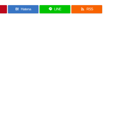

B!
Hatena
LINE
RSS