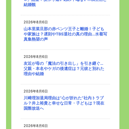
結婚観
2026年8月6日
山本里菜旦那の赤ベンツ王子と離婚！子ども
や家族は？遅刻やTBS退社の真の理由…水着写
真集熱望の声
2026年8月6日
友近が母の「魔法の引き出し」を引き継ぐ…
父親・本名やケガの後遺症は？元彼と別れた
理由や結婚
2026年8月6日
川﨑理加退局理由は“心が折れた”社内トラブ
ル？井上裕貴と幸せな日常・子どもは？現在
国際放送へ
2026年8月6日