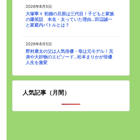
2026年8月5日
大塚寧々 初婚の旦那は三代目！子どもと家族
の爆笑話 本名・太っていた理由…田辺誠一
と家庭内バトルとは？
2026年8月5日
野村康太の父は人気俳優・母は元モデル！兄
弟や大好物のエピソード…松本まりかが俳優
人生を激変
人気記事（月間）