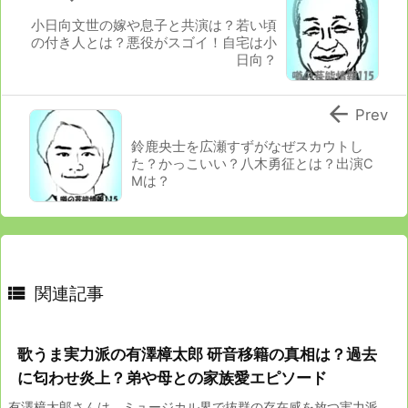
小日向文世の嫁や息子と共演は？若い頃
の付き人とは？悪役がスゴイ！自宅は小
日向？

Prev
鈴鹿央士を広瀬すずがなぜスカウトし
た？かっこいい？八木勇征とは？出演C
Mは？

関連記事
歌うま実力派の有澤樟太郎 研音移籍の真相は？過去
に匂わせ炎上？弟や母との家族愛エピソード
有澤樟太郎さんは、ミュージカル界で抜群の存在感を放つ実力派