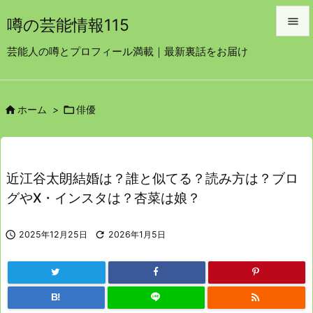

噂の芸能情報115

芸能人の噂とプロフィール満載｜最新裏話をお届け
メニュ

サイド


ホーム
>
俳優

前へ

次へ
近江谷太朗結婚は？誰と似てる？読み方は？ブロ

グやⅩ・インスタは？杏菜は娘？
検索

2025年12月25日

2026年1月5日

B!