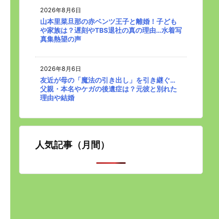
2026年8月6日
山本里菜旦那の赤ベンツ王子と離婚！子ども
や家族は？遅刻やTBS退社の真の理由…水着写
真集熱望の声
2026年8月6日
友近が母の「魔法の引き出し」を引き継ぐ…
父親・本名やケガの後遺症は？元彼と別れた
理由や結婚
人気記事（月間）