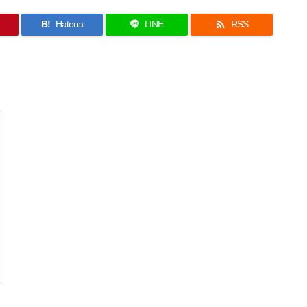

B!
Hatena
LINE
RSS