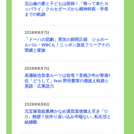
北山修の妻と子どもは医師！「帰って来たヨ
ッパライ」クルセダーズから精神科医・学長
までの軌跡
2026年8月7日
「ドーハの悲劇」実況の師岡正雄 ジョホー
ルバル・WBCも！ニッポン放送フリーアナの
実績と家族
2026年8月7日
高瀬統也音楽ルーツは祖母？音痴少年が香港1
位「どうして」feat.野田愛実の億超え軌跡と
英語・広東語力
2026年8月6日
元宝塚宙組凰稀かなめ退団直後燃え尽き「○
○」熱望？役作り追い込み半端ない…私生活と
結婚観