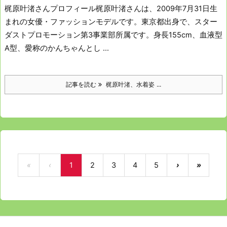
梶原叶渚さんプロフィール
梶原叶渚さんは、2009年7月31日生
まれの女優・ファッションモデルです。
東京都出身で、スター
ダストプロモーション第3事業部所属です。
身長155cm、血液型
A型、愛称のかんちゃんとし ...
記事を読む
梶原叶渚、水着姿 ...
«
‹
1
2
3
4
5
›
»