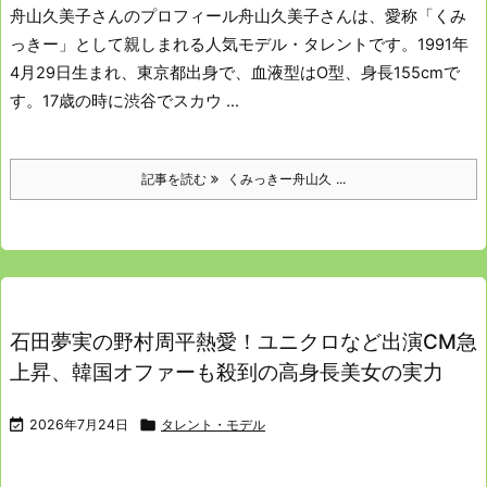
舟山久美子さんのプロフィール
舟山久美子さんは、愛称「くみ
っきー」として親しまれる人気モデル・タレントです。
1991年
4月29日生まれ、東京都出身で、血液型はO型、身長155cmで
す。
17歳の時に渋谷でスカウ ...
記事を読む
くみっきー舟山久 ...
石田夢実の野村周平熱愛！ユニクロなど出演CM急
上昇、韓国オファーも殺到の高身長美女の実力

2026年7月24日

タレント・モデル