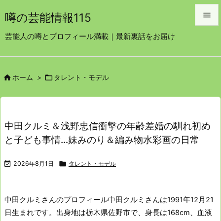

噂の芸能情報115

芸能人の噂とプロフィール満載｜最新裏話をお届け
メニュ

サイド


ホーム
>
タレント・モデル

前へ

次へ
中田クルミ＆浅野忠信衝撃の年齢差婚の馴れ初め

と子ども事情…妹みのり＆編み物水彩画の日常
検索

2026年8月1日

タレント・モデル
中田クルミさんのプロフィール
中田クルミさんは1991年12月21
日生まれです。
出身地は栃木県佐野市で、身長は168cm、血液