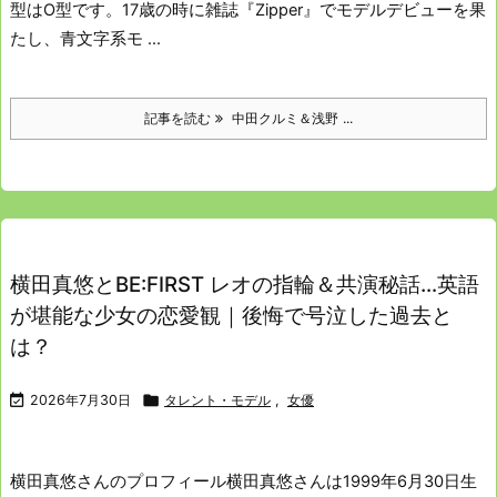
型はO型です。
17歳の時に雑誌『Zipper』でモデルデビューを果
たし、青文字系モ ...
記事を読む
中田クルミ＆浅野 ...
横田真悠とBE:FIRST レオの指輪＆共演秘話…英語
が堪能な少女の恋愛観｜後悔で号泣した過去と
は？

2026年7月30日

タレント・モデル
,
女優
横田真悠さんのプロフィール
横田真悠さんは1999年6月30日生