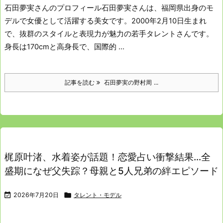
石田夢実さんのプロフィール
石田夢実さんは、福岡県出身のモ
デルで女優として活躍する美女です。
2000年2月10日生まれ
で、抜群のスタイルと表現力が魅力の若手タレントさんです。
身長は170cmと高身長で、国際的 ...
記事を読む
石田夢実の野村周 ...
梶原叶渚、水着姿が話題！恋愛占い衝撃結果…全
盛期になぜ父失踪？母親と5人兄弟の絆エピソード

2026年7月20日

タレント・モデル