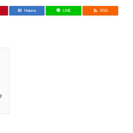

B!
Hatena
LINE
RSS
？