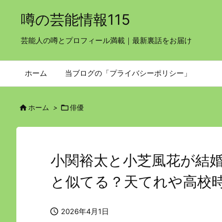
噂の芸能情報115
芸能人の噂とプロフィール満載｜最新裏話をお届け
ホーム
当ブログの「プライバシーポリシー」


ホーム
>
俳優
小関裕太と小芝風花が結
と似てる？天てれや高校

2026年4月1日