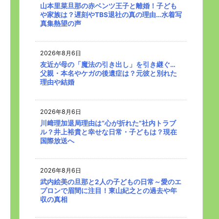
山本里菜旦那の赤ベンツ王子と離婚！子ども
や家族は？遅刻やTBS退社の真の理由…水着写
真集熱望の声
2026年8月6日
友近が母の「魔法の引き出し」を引き継ぐ…
父親・本名やケガの後遺症は？元彼と別れた
理由や結婚
2026年8月6日
川﨑理加退局理由は“心が折れた”社内トラブ
ル？井上裕貴と幸せな日常・子どもは？現在
国際放送へ
2026年8月6日
武内絵美の旦那と2人の子どもの日常～愛のエ
プロンで眉間に注目！東山紀之との過去や年
収の真相