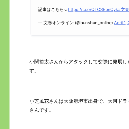
記事はこちら↓
https://t.co/QTCSEbeCyk
#文
— 文春オンライン (@bunshun_online)
April 1,
小関裕太さんからアタックして交際に発展し
す。
小芝風花さんは大阪府堺市出身で、大河ドラ
さんです。