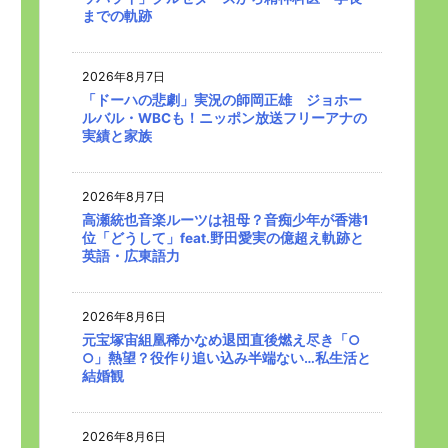
までの軌跡
2026年8月7日
「ドーハの悲劇」実況の師岡正雄 ジョホー
ルバル・WBCも！ニッポン放送フリーアナの
実績と家族
2026年8月7日
高瀬統也音楽ルーツは祖母？音痴少年が香港1
位「どうして」feat.野田愛実の億超え軌跡と
英語・広東語力
2026年8月6日
元宝塚宙組凰稀かなめ退団直後燃え尽き「○
○」熱望？役作り追い込み半端ない…私生活と
結婚観
2026年8月6日