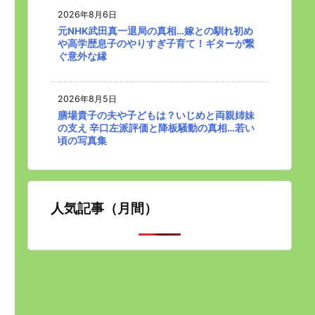
2026年8月6日
元NHK武田真一退局の真相…嫁との馴れ初め
や高学歴息子のやりすぎ子育て！ギターが繋
ぐ意外な縁
2026年8月5日
膳場貴子の夫や子どもは？いじめと両親姉妹
の支え 辛口左派評価と降板騒動の真相…若い
頃の写真集
人気記事（月間）