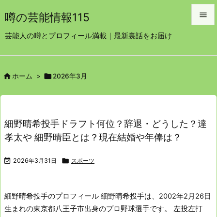

噂の芸能情報115

芸能人の噂とプロフィール満載｜最新裏話をお届け
メニュ

サイド


ホーム
>
2026年3月

前へ

次へ
細野晴希投手ドラフト何位？辞退・どうした？達

孝太や 細野晴臣とは？現在結婚や年俸は？
検索

2026年3月31日

スポーツ
細野晴希投手のプロフィール
細野晴希投手は、2002年2月26日
生まれの東京都八王子市出身のプロ野球選手です。
左投左打