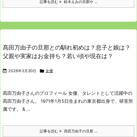
記事を読む
鈴木えみの旦那や ...
髙田万由子の旦那との馴れ初めは？息子と娘は？
父親や実家はお金持ち？若い頃や現在は？

2026年3月30日

女優
髙田万由子さんのプロフィール
女優、タレントとして活躍中の
髙田万由子さん。
1971年1月5日生まれの東京都出身で、研音所
属です。
& ...
記事を読む
髙田万由子の旦那 ...